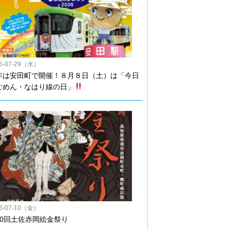
26-07-29（水）
年は安田町で開催！８月８日（土）は「今日
ごめん・なはり線の日」
26-07-10（金）
50回土佐赤岡絵金祭り