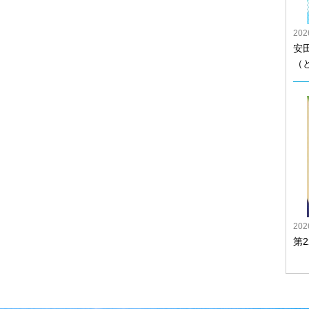
20
安
（
20
第