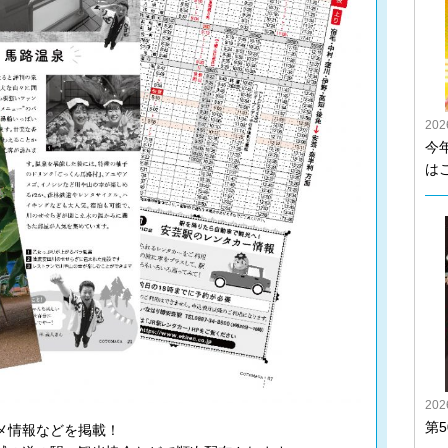
20
今
は
20
第
メ情報などを掲載！