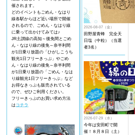
催されます。
どのイベントもごめん・なはり
線各駅からほど近い場所で開催
されるので、ごめん・なはり線
2026-08-07（金）
に乗って出かけてみては♪
田野屋青蜂 完全天
JR土讃線の高知～後免間とごめ
日塩（中粒）（当選
ん・なはり線の後免～奈半利間
者3名）
が1日乗り放題の「ひがしこうち
観光1日フリーきっぷ」やごめ
ん・なはり線の後免～奈半利間
が1日乗り放題の「ごめん・なは
り線観光1日フリーきっぷ」など
お得なきっぷも販売されている
ので、ぜひご利用ください。
フリーきっぷのお買い求め方法
は
コチラ
2026-07-29（水）
今年は安田町で開
催！８月８日（土）