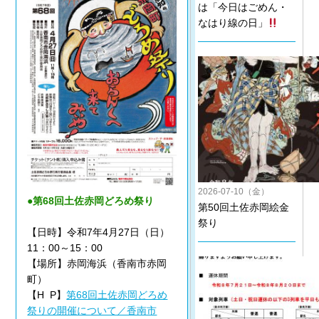
は「今日はごめん・
なはり線の日」
2026-07-10（金）
●第68回土佐赤岡どろめ祭り
第50回土佐赤岡絵金
祭り
【日時】令和7年4月27日（日）
11：00～15：00
【場所】赤岡海浜（香南市赤岡
町）
【H P】
第68回土佐赤岡どろめ
祭りの開催について／香南市