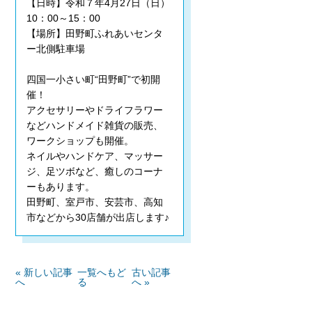
【日時】令和７年4月27日（日）
10：00～15：00
【場所】田野町ふれあいセンタ
ー北側駐車場
四国一小さい町“田野町”で初開
催！
アクセサリーやドライフラワー
などハンドメイド雑貨の販売、
ワークショップも開催。
ネイルやハンドケア、マッサー
ジ、足ツボなど、癒しのコーナ
ーもあります。
田野町、室戸市、安芸市、高知
市などから30店舗が出店します♪
« 新しい記事
一覧へもど
古い記事
へ
る
へ »