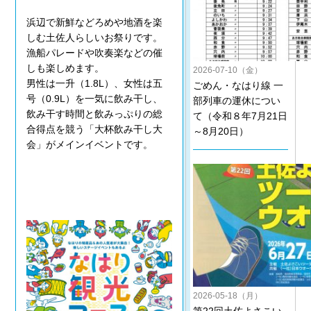
浜辺で新鮮などろめや地酒を楽
しむ土佐人らしいお祭りです。
漁船パレードや吹奏楽などの催
しも楽しめます。
2026-07-10（金）
男性は一升（1.8L）、女性は五
ごめん・なはり線 一
号（0.9L）を一気に飲み干し、
部列車の運休につい
飲み干す時間と飲みっぷりの総
て（令和８年7月21日
合得点を競う「大杯飲み干し大
～8月20日）
会」がメインイベントです。
2026-05-18（月）
第22回土佐よさこい