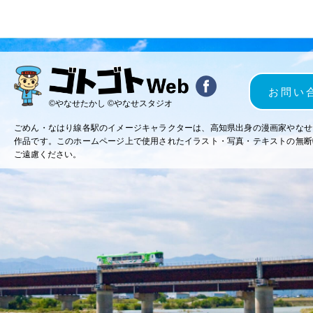
お問い
©やなせたかし ©やなせスタジオ
ごめん・なはり線各駅のイメージキャラクターは、高知県出身の漫画家やなせ
作品です。このホームページ上で使用されたイラスト・写真・テキストの無断
ご遠慮ください。