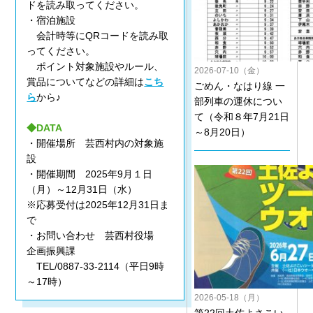
ドを読み取ってください。
・宿泊施設
会計時等にQRコードを読み取
ってください。
ポイント対象施設やルール、
2026-07-10（金）
賞品についてなどの詳細は
こち
ごめん・なはり線 一
ら
から♪
部列車の運休につい
て（令和８年7月21日
◆DATA
～8月20日）
・開催場所 芸西村内の対象施
設
・開催期間 2025年9月１日
（月）～12月31日（水）
※応募受付は2025年12月31日ま
で
・お問い合わせ 芸西村役場
企画振興課
TEL/0887-33-2114（平日9時
～17時）
2026-05-18（月）
第22回土佐よさこい