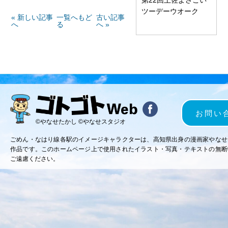
ツーデーウオーク
« 新しい記事
一覧へもど
古い記事
へ
る
へ »
お問い
©やなせたかし ©やなせスタジオ
ごめん・なはり線各駅のイメージキャラクターは、高知県出身の漫画家やなせ
作品です。このホームページ上で使用されたイラスト・写真・テキストの無断
ご遠慮ください。