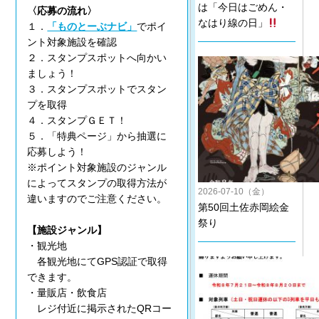
は「今日はごめん・
〈応募の流れ〉
なはり線の日」
１．
「ものとーぶナビ」
でポイ
ント対象施設を確認
２．スタンプスポットへ向かい
ましょう！
３．スタンプスポットでスタン
プを取得
４．スタンプＧＥＴ！
５．「特典ページ」から抽選に
応募しよう！
※ポイント対象施設のジャンル
によってスタンプの取得方法が
2026-07-10（金）
違いますのでご注意ください。
第50回土佐赤岡絵金
祭り
【施設ジャンル】
・観光地
各観光地にてGPS認証で取得
できます。
・量販店・飲食店
レジ付近に掲示されたQRコー