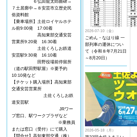
６弘田龍太郎曲碑→
７土居廓中→８安芸市立歴史民
俗資料館
【乗車場所】土佐ロイヤルホテ
ル前9:00発 17:00着
2026-07-10（金）
高知東部交通安芸
ごめん・なはり線 一
営業所9:20発 16:30着
部列車の運休につい
土佐くろしお鉄道
て（令和８年7月21日
安芸駅9:30発 16:10着
～8月20日）
田野役場前停留所
（道の駅田野駅屋）※要予約
10:10発など
【チケット購入場所】高知東部
交通安芸営業所
土佐くろしお鉄
道安芸駅
JRワー
プ窓口、駅ワークプラザなど
※乗務員
または窓口（受付）にて購入
2026-05-18（月）
【問合せ】高知東部交通（株）
第22回土佐よさこい