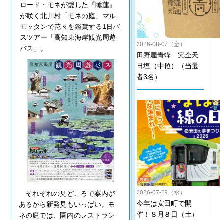
ロード・モネが愛した『睡蓮』
が咲く北川村「モネの庭」マル
モッタンで花々を鑑賞する1日バ
スツアー「高知東海岸観光周遊
2026-08-07（金）
バス」。
田野屋青蜂 完全天
日塩（中粒）（当選
者3名）
2026-07-29（水）
それぞれの見どころで案内が
今年は安田町で開
あるから新発見もいっぱい。モ
催！８月８日（土）
ネの庭では、園内のレストラン