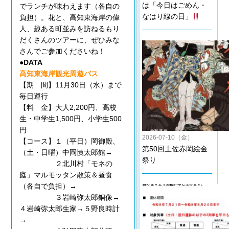
は「今日はごめん・
でランチが味わえます（各自の
なはり線の日」
負担）。花と、高知東海岸の偉
人、趣ある町並みを訪ねるもり
だくさんのツアーに、ぜひみな
さんでご参加くださいね！
●DATA
高知東海岸観光周遊バス
【期 間】11月30日（水）まで
毎日運行
【料 金】大人2,200円、高校
生・中学生1,500円、小学生500
円
2026-07-10（金）
【コース】１（平日）岡御殿、
第50回土佐赤岡絵金
（土・日曜）中岡慎太郎館→
祭り
２北川村「モネの
庭」マルモッタン散策＆昼食
（各自で負担）→
３岩崎弥太郎銅像→
４岩崎弥太郎生家→５野良時計
→