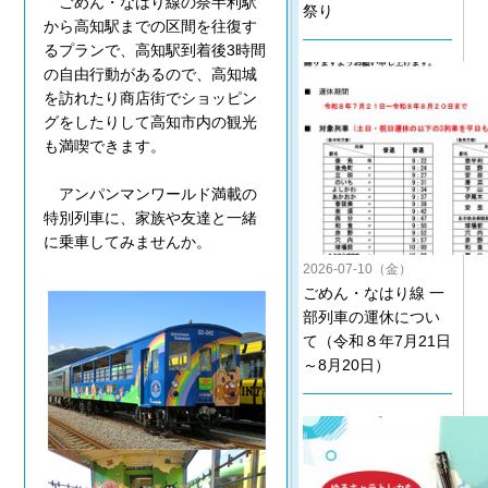
ごめん・なはり線の奈半利駅
祭り
から高知駅までの区間を往復す
るプランで、高知駅到着後3時間
の自由行動があるので、高知城
を訪れたり商店街でショッピン
グをしたりして高知市内の観光
も満喫できます。
アンパンマンワールド満載の
特別列車に、家族や友達と一緒
に乗車してみませんか。
2026-07-10（金）
ごめん・なはり線 一
部列車の運休につい
て（令和８年7月21日
～8月20日）