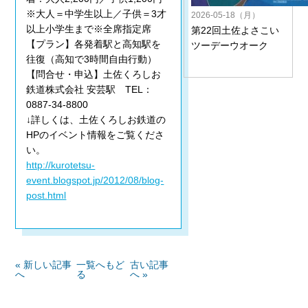
※大人＝中学生以上／子供＝3才
2026-05-18（月）
以上小学生まで※全席指定席
第22回土佐よさこい
【プラン】各発着駅と高知駅を
ツーデーウオーク
往復（高知で3時間自由行動）
【問合せ・申込】土佐くろしお
鉄道株式会社 安芸駅 TEL：
0887-34-8800
↓詳しくは、土佐くろしお鉄道の
HPのイベント情報をご覧くださ
い。
http://kurotetsu-
event.blogspot.jp/2012/08/blog-
post.html
« 新しい記事
一覧へもど
古い記事
へ
る
へ »