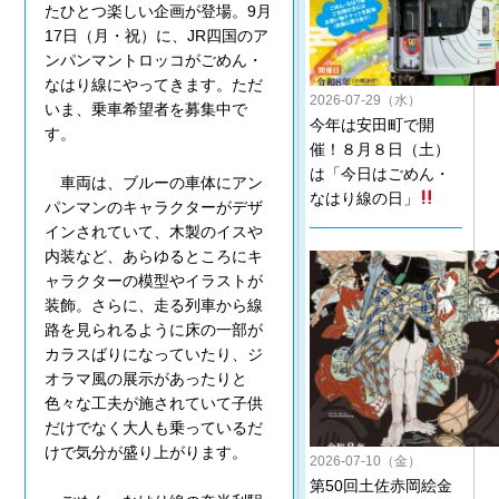
たひとつ楽しい企画が登場。9月
17日（月・祝）に、JR四国のア
ンパンマントロッコがごめん・
なはり線にやってきます。ただ
2026-07-29（水）
いま、乗車希望者を募集中で
今年は安田町で開
す。
催！８月８日（土）
は「今日はごめん・
車両は、ブルーの車体にアン
なはり線の日」
パンマンのキャラクターがデザ
インされていて、木製のイスや
内装など、あらゆるところにキ
ャラクターの模型やイラストが
装飾。さらに、走る列車から線
路を見られるように床の一部が
カラスばりになっていたり、ジ
オラマ風の展示があったりと
色々な工夫が施されていて子供
だけでなく大人も乗っているだ
けで気分が盛り上がります。
2026-07-10（金）
第50回土佐赤岡絵金