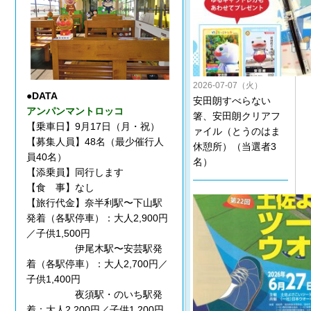
2026-07-07（火）
●DATA
安田朗すべらない
アンパンマントロッコ
箸、安田朗クリアフ
【乗車日】9月17日（月・祝）
ァイル（とうのはま
【募集人員】48名（最少催行人
休憩所）（当選者3
員40名）
名）
【添乗員】同行します
【食 事】なし
【旅行代金】奈半利駅〜下山駅
発着（各駅停車）：大人2,900円
／子供1,500円
伊尾木駅〜安芸駅発
着（各駅停車）：大人2,700円／
子供1,400円
夜須駅・のいち駅発
着：大人2,200円／子供1,200円