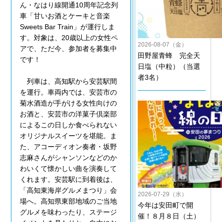
ん・なはり線開通10周年記念列
車「甘いお酒とケーキと音楽
Sweets Bar Train」が運行しま
す。対象は、20歳以上の女性ペ
2026-08-07（金）
アで、ただ今、参加者を募集中
田野屋青蜂 完全天
です！
日塩（中粒）（当選
者3名）
列車は、高知駅から安芸駅間
を運行。車両内では、安芸市の
菊水酒造が手がける女性向けの
お酒と、安芸市の洋菓子倶楽部
によるこの日しか食べられない
オリジナルスイーツを堪能。ま
た、アコーディオン奏者・坂野
志麻さんがシャンソンなどのか
わいくて懐かしい曲を演奏して
くれます。安芸駅に到着後は、
「高知東海岸グルメまつり」会
2026-07-29（水）
場へ。高知県東部地域のご当地
今年は安田町で開
グルメを味わったり、ステージ
催！８月８日（土）