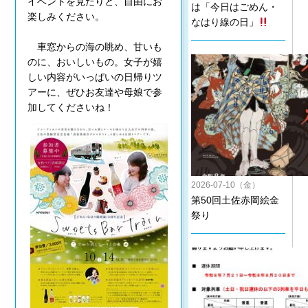
イベントを見たりと、自由にお
は「今日はごめん・
楽しみください。
なはり線の日」
車窓からの海の眺め、甘いも
のに、おいしいもの。女子が嬉
しい内容がいっぱいの日帰りツ
アーに、ぜひお友達や母娘で参
加してくださいね！
2026-07-10（金）
第50回土佐赤岡絵金
祭り