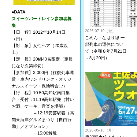
●DATA
スイーツバートレイン参加者募
集
2026-07-10（金）
【日 程】2012年10月14日
ごめん・なはり線 一
（日）
部列車の運休につい
【対 象】女性ペア（20歳以
て（令和８年7月21日
上）
～8月20日）
【定 員】20組40名限定（定員
になり次第締切）
【参加費】3,000円（往復列車運
賃・車内ワンドリンク・オリジ
ナルスイーツ・保険料含む）
【行 程】10:50高知駅南口集
合・受付→11:19高知駅発（甘い
お酒、ケーキ、音楽を堪能）
→12:19安芸駅着（高
知東海岸グルメまつり［自由行
動］／オプション）
2026-05-18（月）
→15:00解散
第22回土佐よさこい