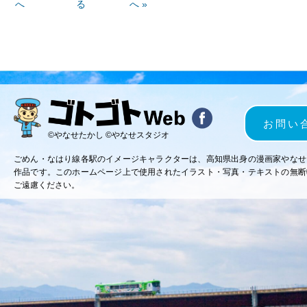
へ
る
へ »
お問い
©やなせたかし ©やなせスタジオ
ごめん・なはり線各駅のイメージキャラクターは、高知県出身の漫画家やなせ
作品です。このホームページ上で使用されたイラスト・写真・テキストの無断
ご遠慮ください。