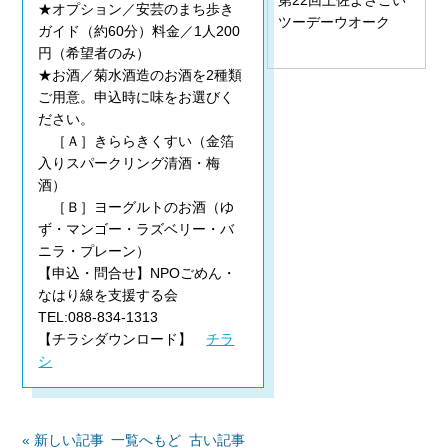
★オプション／安芸のまち歩き
ツーデーウオーク
ガイド（約60分）料金／1人200
円（希望者のみ）
★お酒／菊水酒造のお酒を2種類
ご用意。申込時に味をお選びく
ださい。
［Ａ］きららきくすい（金箔
入りスパークリング清酒・梅
酒）
［Ｂ］ヨーグルトのお酒（ゆ
ず・マンゴー・ラズベリー・バ
ニラ・プレーン）
【申込・問合せ】NPOごめん・
なはり線を支援する会
TEL:088-834-1313
【チラシダウンロード】
チラ
シ
« 新しい記事
一覧へもど
古い記事