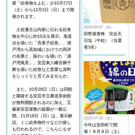
展「絵巻物をよむ」が10月27日
（土）から12月2日（日）まで開
催されます。
2026-08-07（金）
土佐藩主山内家に伝わる絵巻
田野屋青蜂 完全天
物を中心に約10点を展示。鬼退
日塩（中粒）（当選
治を描いた「呑童子絵巻」、浦
者3名）
戸湾から高知城にかけての両岸
の名勝と、賑わいを描いた「浦
戸湾風景」、安芸東八幡宮獅子
舞を描いた絵巻など貴重な資料
をじっくりと見てみませんか。
また、10月28日（日）は同館
と隣接する安芸市立書道美術館
が無料開館されるのに加え、五
藤家安芸屋敷の庭園が一般公
開。11月18日（日）は、展示解
2026-07-29（水）
説、ミニ絵巻物作りなどの催し
今年は安田町で開
も行われるので、こちらにもぜ
催！８月８日（土）