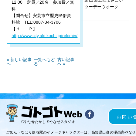
12:00 定員／20名 参加費／無
ツーデーウオーク
料
【問合せ】安芸市立歴史民俗資
料館 TEL:0887-34-3706
【Ｈ Ｐ】
http://www.city.aki.kochi.jp/rekimin/
« 新しい記事
一覧へもど
古い記事
へ
る
へ »
お問い
©やなせたかし ©やなせスタジオ
ごめん・なはり線各駅のイメージキャラクターは、高知県出身の漫画家やなせ