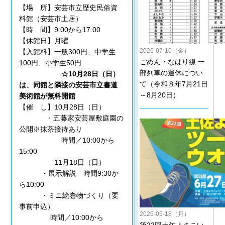
【場 所】安芸市立歴史民俗資
料館（安芸市土居）
【時 間】9:00から17:00
【休館日】月曜
2026-07-10（金）
【入館料】一般300円、中学生
ごめん・なはり線 一
100円、小学生50円
部列車の運休につい
☆10月28日（日）
て（令和８年7月21日
は、同館と隣接の安芸市立書道
～8月20日）
美術館が無料開館
【催 し】10月28日（日）
・五藤家安芸屋敷庭園の
公開※抹茶接待あり
時間／10:00から
15:00
11月18日（日）
・展示解説 時間9:30か
ら10:00
・ミニ絵巻物づくり（要
事前申込）
2026-05-18（月）
時間／10:00から
第22回土佐よさこい