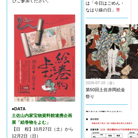
ひご参加ください。
は「今日はごめん・
なはり線の日」
2026-07-10（金）
第50回土佐赤岡絵金
祭り
●DATA
土佐山内家宝物資料館連携企画
展「絵巻物をよむ」
【日 程】10月27日（土）から
12月2日（日）