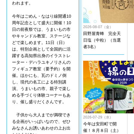
われます。
今年はごめん・なはり線開通10
周年記念として盛大に開催！10
2026-08-07（金）
日の前夜祭では、うまいもの市
田野屋青蜂 完全天
やキャンドル教室、ステージな
日塩（中粒）（当選
どで楽しめます。11日（日）
者3名）
は、特別企画として全国的に活
躍する高知県出身のイラストレ
ーター・デハラユキノリさんの
フィギュア教室（要予約）を開
催。ほかにも、瓦のドミノ倒
し、現代の名工による特別講
演、うまいもの市、親子で楽し
める手づくり体験コーナーもあ
り、催し盛りだくさんです。
子供から大人までが満喫でき
2026-07-29（水）
る企画がいっぱいなので、ぜひ
今年は安田町で開
みなさんお誘いあわせの上お出
催！８月８日（土）