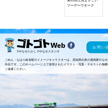
ツーデーウオーク
お問い
©やなせたかし ©やなせスタジオ
ごめん・なはり線各駅のイメージキャラクターは、高知県出身の漫画家やなせ
作品です。このホームページ上で使用されたイラスト・写真・テキストの無断
ご遠慮ください。