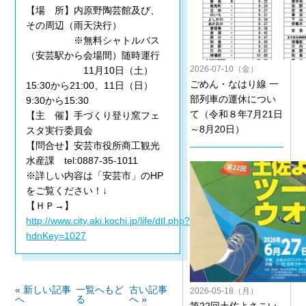
【場 所】内原野陶芸館及び、
その周辺（雨天決行）
※無料シャトルバス
（安芸駅から会場間）随時運行
2026-07-10（金）
11月10日（土）
ごめん・なはり線 一
15:30から21:00、11日（日）
部列車の運休につい
9:30から15:30
て（令和８年7月21日
【主 催】手づくり登り窯フェ
～8月20日）
スタ実行委員会
【問合せ】安芸市役所商工観光
水産課 tel:0887-35-1011
※詳しい内容は「安芸市」のHP
をご覧ください！↓
【ＨＰ→】
http://www.city.aki.kochi.jp/life/dtl.php?
hdnKey=1027
« 新しい記事
一覧へもど
古い記事
2026-05-18（月）
へ
る
へ »
第22回土佐よさこい