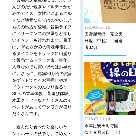
会場の芝生広場には、たいび
んびのたい焼きやドルチェかが
みのアイス、女性部によるグル
メなど地元ならではのおいしい
ものの出店が登場。音楽ライブ
2026-08-07（金）
にベリーダンスの披露など楽し
田野屋青蜂 完全天
いイベントも行われます。目玉
日塩（中粒）（当選
は、JAとさかみの青壮年部によ
者3名）
るダイコンをトラックに山盛り
で販売するトラック市。毎年、
人気なのでお買い求めはお早め
に。さらに、総額20万円の賞品
をゲットできるお宝探しやボー
ドウォークをのんびり走るミニ
SLへの乗車体験、昔遊び体験、
木工クラフトなどたくさんのイ
ベントがあってワクワクが盛り
だくさんです。
2026-07-29（水）
今年は安田町で開
遊んだり食べたり楽しいヤ・
催！８月８日（土）
シィパークの秋祭り。ごめん・