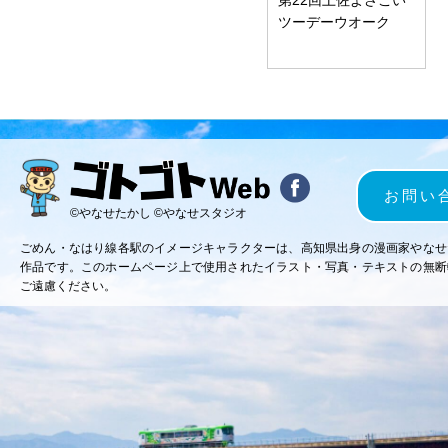
ツーデーウオーク
お問い
©やなせたかし ©やなせスタジオ
ごめん・なはり線各駅のイメージキャラクターは、高知県出身の漫画家やなせ
作品です。このホームページ上で使用されたイラスト・写真・テキストの無断
ご遠慮ください。