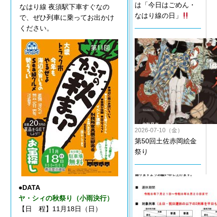
は「今日はごめん・
なはり線 夜須駅下車すぐなの
なはり線の日」
で、ぜひ列車に乗ってお出かけ
ください。
2026-07-10（金）
第50回土佐赤岡絵金
祭り
●DATA
ヤ・シィの秋祭り（小雨決行）
【日 程】11月18日（日）