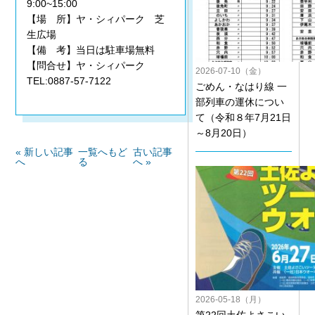
9:00~15:00
【場 所】ヤ・シィパーク 芝
生広場
【備 考】当日は駐車場無料
【問合せ】ヤ・シィパーク
2026-07-10（金）
TEL:0887-57-7122
ごめん・なはり線 一
部列車の運休につい
て（令和８年7月21日
～8月20日）
« 新しい記事
一覧へもど
古い記事
へ
る
へ »
2026-05-18（月）
第22回土佐よさこい