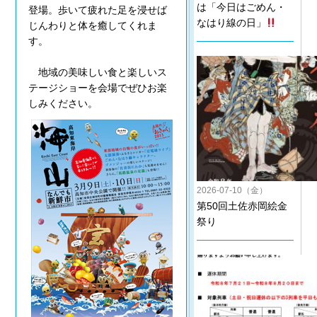
は「今日はごめん・
登場。歩いて疲れた足を浸せば
なはり線の日」
じんわりと体を癒してくれま
す。
地域の美味しい食と楽しいス
テージショーを会場でぜひお楽
しみください。
2026-07-10（金）
第50回土佐赤岡絵金
祭り