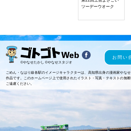
ツーデーウオーク
お問い
©やなせたかし ©やなせスタジオ
ごめん・なはり線各駅のイメージキャラクターは、高知県出身の漫画家やなせ
作品です。このホームページ上で使用されたイラスト・写真・テキストの無断
ご遠慮ください。