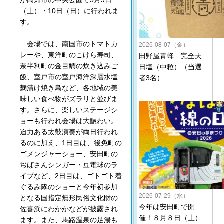
が高知市の中央公園で3月9日
（土）・10日（日）に行われま
す。
会場では、南国市のトマトカ
2026-08-07（金）
レーや、東洋町のこけら寿司、
田野屋青蜂 完全天
奈半利町の金目鯛の炊き込みご
日塩（中粒）（当選
飯、室戸市の室戸海洋深層水塩
者3名）
麹漬け焼き鳥など、各地域の美
味しい食べ物がズラリと並びま
す。さらに、楽しいステージシ
ョーも行われ会場は大賑わい。
迫力ある太鼓演奏が両日行われ
るのに加え、1日目は、後免町の
ゴメンジャーショー、安田町の
ぢばさんシンガー・豆電球のラ
イブなど、2日目は、ゴトゴト着
ぐるみ隊のショーと今年初参加
2026-07-29（水）
となる国指定無形民俗文化財の
今年は安田町で開
佐喜浜にわかかなどが披露され
催！８月８日（土）
ます。また、馬路温泉の足湯も