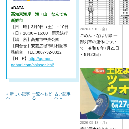
●DATA
高知東海岸 海・山 なんでも
新鮮市
【日 時】3月9日（土）・10日
2026-07-10（金）
（日）10:00～15:00 雨天決行
ごめん・なはり線 一
【場 所】高知市中央公園
部列車の運休につい
【問合せ】安芸広域市町村圏事
て（令和８年7月21日
務組合 TEL:0887-32-0322
～8月20日）
【H P】
http://gomen-
nahari.com/shinsenichi/
« 新しい記事
一覧へもど
古い記事
へ
る
へ »
2026-05-18（月）
第22回土佐よさこい