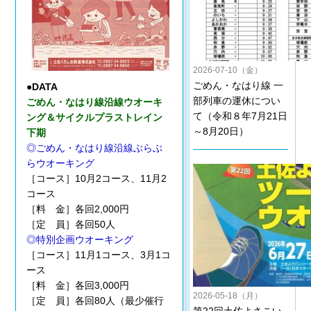
2026-07-10（金）
ごめん・なはり線 一
●DATA
部列車の運休につい
ごめん・なはり線沿線ウオーキ
て（令和８年7月21日
ング＆サイクルプラストレイン
～8月20日）
下期
◎ごめん・なはり線沿線ぶらぶ
らウオーキング
［コース］10月2コース、11月2
コース
［料 金］各回2,000円
［定 員］各回50人
◎特別企画ウオーキング
［コース］11月1コース、3月1コ
ース
［料 金］各回3,000円
2026-05-18（月）
［定 員］各回80人（最少催行
第22回土佐よさこい