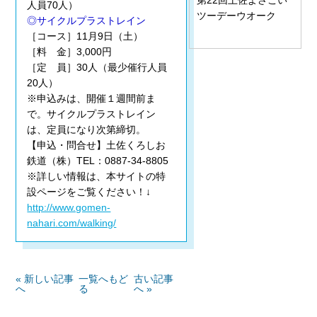
人員70人）
ツーデーウオーク
◎サイクルプラストレイン
［コース］11月9日（土）
［料 金］3,000円
［定 員］30人（最少催行人員
20人）
※申込みは、開催１週間前ま
で。サイクルプラストレイン
は、定員になり次第締切。
【申込・問合せ】土佐くろしお
鉄道（株）TEL：0887-34-8805
※詳しい情報は、本サイトの特
設ページをご覧ください！↓
http://www.gomen-
nahari.com/walking/
« 新しい記事
一覧へもど
古い記事
へ
る
へ »