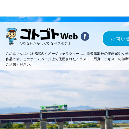
お問い
©やなせたかし ©やなせスタジオ
ごめん・なはり線各駅のイメージキャラクターは、高知県出身の漫画家やなせ
作品です。このホームページ上で使用されたイラスト・写真・テキストの無断
ご遠慮ください。