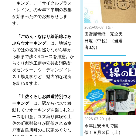
ーキング」、「サイクルプラス
トレイン」の今年下半期の募集
が始まったのでお知らせしま
す。
2026-08-07（金）
田野屋青蜂 完全天
「ごめん・なはり線沿線ぶら
日塩（中粒）（当選
ぶらウオーキング」
は、地域な
者3名）
らではの名所を巡りながら駅か
ら駅まで歩く4コースを用意。か
らくり創造工房や安芸市消防防
災センター、ウエディングドレ
ス工場見学など、魅力的な場所
を訪ねますよ。
「土佐くろしお鉄道特別ウオ
ーキング」
は、駅からバスで移
動してウオーキングを楽しむ2コ
ースを用意。ユズ狩り体験や土
2026-07-29（水）
佐の町家雛祭りが開催される室
今年は安田町で開
戸市吉良川町の古民家めぐりな
催！８月８日（土）