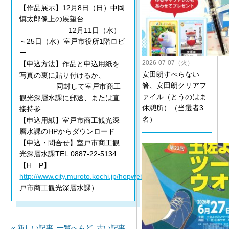
【作品展示】12月8日（日）中岡
慎太郎像上の展望台
12月11日（水）
～25日（水）室戸市役所1階ロビ
ー
2026-07-07（火）
【申込方法】作品と申込用紙を
安田朗すべらない
写真の裏に貼り付けるか、
箸、安田朗クリアフ
同封して室戸市商工
ァイル（とうのはま
観光深層水課に郵送、または直
休憩所）（当選者3
接持参
名）
【申込用紙】室戸市商工観光深
層水課のHPからダウンロード
【申込・問合せ】室戸市商工観
光深層水課TEL:0887-22-5134
【H P】
http://www.city.muroto.kochi.jp/hopweb/joho/html/joho00000856.
戸市商工観光深層水課）
« 新しい記事
一覧へもど
古い記事