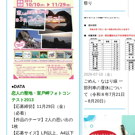
祭り
2026-07-10（金）
ごめん・なはり線 一
●DATA
部列車の運休につい
恋人の聖地・室戸岬フォトコン
て（令和８年7月21日
テスト2013
～8月20日）
【応募締切】11月29日（金）
（必着）
【作品のテーマ】2人の思い出の
1枚
【応募サイズ】L判以上、A4以下