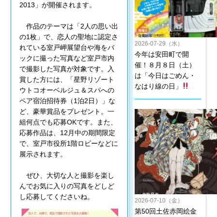
2013」が開催されます。
作品のテーマは「2人の思い出
の1枚」で、恋人の聖地に認定さ
2026-07-29（水）
れている室戸岬展望台や海をバ
今年は安田町で開
ックに撮った写真など室戸市内
催！８月８日（土）
で撮影した写真が対象です。入
は「今日はごめん・
賞した方には、「星野リゾート
なはり線の日」
ウトコオーベルジュ＆スパへの
ペア宿泊招待券（1泊2日）」な
ど、豪華賞品をプレゼント。一
組何点でも応募OKです。また、
応募作品は、12月中の期間限定
で、室戸市役所1階ロビーなどに
展示されます。
ぜひ、大切な人と撮影を楽し
んでお気に入りの写真をどしど
し応募してくださいね。
2026-07-10（金）
第50回土佐赤岡絵金