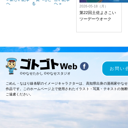
へ
る
へ »
2026-05-18（月）
第22回土佐よさこい
ツーデーウオーク
お問い
©やなせたかし ©やなせスタジオ
ごめん・なはり線各駅のイメージキャラクターは、高知県出身の漫画家やなせ
作品です。このホームページ上で使用されたイラスト・写真・テキストの無断
ご遠慮ください。