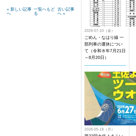
« 新しい記事
一覧へもど
古い記事
へ
る
へ »
2026-07-10（金）
ごめん・なはり線 一
部列車の運休につい
て（令和８年7月21日
～8月20日）
2026-05-18（月）
第22回土佐よさこい