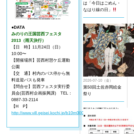
は「今日はごめん・
なはり線の日」
●DATA
みのりの王国芸西フェスタ
2013（雨天決行）
【日 時】11月24日（日）
10:00〜
【開催場所】芸西村憩ケ丘運動
公園
【交 通】村内のバス停から無
料送迎バスも発車
2026-07-10（金）
【問合せ】芸西フェスタ実行委
第50回土佐赤岡絵金
員会(芸西村企画振興課) TEL：
祭り
0887-33-2114
【H P】
http://www.vill.geisei.kochi.jp/b10m00000026.html