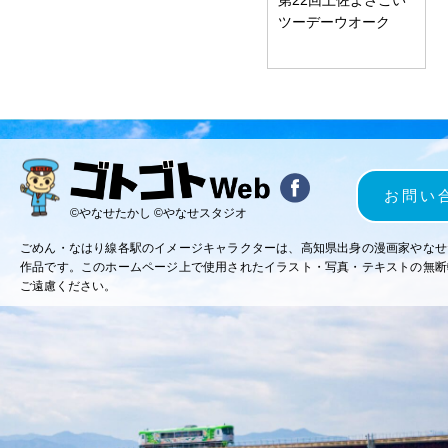
ツーデーウオーク
お問い
©やなせたかし ©やなせスタジオ
ごめん・なはり線各駅のイメージキャラクターは、高知県出身の漫画家やなせ
作品です。このホームページ上で使用されたイラスト・写真・テキストの無断
ご遠慮ください。