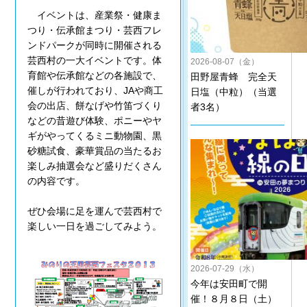
イベントは、産業祭・健康ま
つり・伝承館まつり・芸西フレ
ンドパークが同時に開催される
芸西村の一大イベントです。体
2026-08-07（金）
育館や伝承館などの各施設で、
田野屋青蜂 完全天
催しが行われており、JAや商工
日塩（中粒）（当選
会の出店、餅なげや竹笛づくり
者3名）
などの昔遊び体験、ポニーやヤ
ギがやってくるミニ動物園、黒
砂糖試食、豪華賞品の当たるお
楽しみ抽選会など盛りだくさん
の内容です。
ぜひ会場に足を運んで芸西村で
楽しい一日を過ごしてみよう。
2026-07-29（水）
今年は安田町で開
催！８月８日（土）