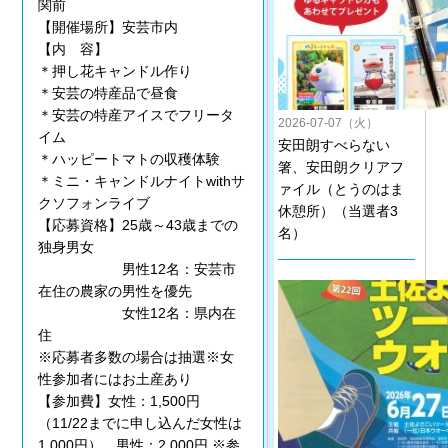
関前
【開催場所】安芸市内
【内 容】
＊押し花キャンドル作り
＊安芸の特産品で昼食
＊安芸の特産アイスでフリータ
2026-07-07（火）
イム
安田朗すべらない
＊ハッピートマトの収穫体験
箸、安田朗クリアフ
＊ミニ・キャンドルナイトwithサ
ァイル（とうのはま
クソフォンライブ
休憩所）（当選者3
【応募資格】25歳～43歳までの
名）
独身男女
男性12名：安芸市
在住の農家の男性を優先
女性12名：県内在
住
※応募者多数の場合は抽選※女
性参加者にはお土産あり
【参加費】女性：1,500円
（11/22までに申し込んだ女性は
1,000円）、男性：2,000円 ※参