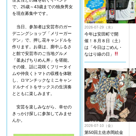
住女性との縁を紡ぐイベント
で、25歳～43歳までの独身男女
を現在募集中です。
当日、参加者は安芸市のガー
2026-07-29（水）
デニングショップ「メリーガー
今年は安田町で開
デン」で、押し花キャンドルを
催！８月８日（土）
作ります。お昼は、廓中ふるさ
は「今日はごめん・
と館で安芸市のご当地グルメ
なはり線の日」
「釜あげちりめん丼」を堪能。
その後、話に花咲くフリータイ
ムや仲良くトマトの収穫を体験
し、ロマンチックなミニキャン
ドルナイトをサックスの生演奏
とともに楽しみます。
安芸を楽しみながら、幸せの
きっかけ探しに参加してみませ
んか。
2026-07-10（金）
第50回土佐赤岡絵金