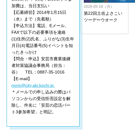
加費は、当日支払い
2026-05-18（月）
【応募締切】2014年1月15日
第22回土佐よさこい
（水）まで（先着順）
ツーデーウオーク
【申込方法】電話、Eメール、
FAXで以下の必要事項を連絡
(1)住所(2)氏名、ふりがな(3)生年
月日(4)電話番号(5)イベントを知
ったきっかけ
【問合・申込】安芸市農業後継
者対策協議会事務局（担当：
谷） TEL：0887-35-1016
【E-mail】
norin@city.aki.kochi.jp
＊メールでの申し込みの際はパ
ソコンからの受信拒否設定を解
除し、件名に「安芸の恋活パー
ト3参加希望」と明記。