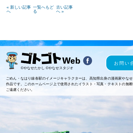
« 新しい記事
一覧へもど
古い記事
へ
る
へ »
お問い
©やなせたかし ©やなせスタジオ
ごめん・なはり線各駅のイメージキャラクターは、高知県出身の漫画家やなせ
作品です。このホームページ上で使用されたイラスト・写真・テキストの無断
ご遠慮ください。