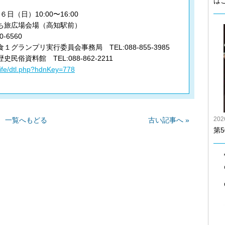
は
日（日）10:00〜16:00
ち旅広場会場（高知駅前）
-6560
ランプリ実行委員会事務局 TEL:088‐855‐3985
資料館 TEL:088‐862‐2211
life/dtl.php?hdnKey=778
20
一覧へもどる
古い記事へ »
第