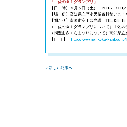
「土佐の食１グランプリ」
【日 時】４月５日（土） 10:00～17:00／６
【場 所】高知県立歴史民俗資料館／こう
【問合せ】南国市商工観光課 TEL:088-880
（土佐の食１グランプリについて）土佐の食１グ
（岡豊山さくらまつりについて）高知県立歴史民俗
【H P】
http://www.nankoku-kankou.jp/
« 新しい記事へ