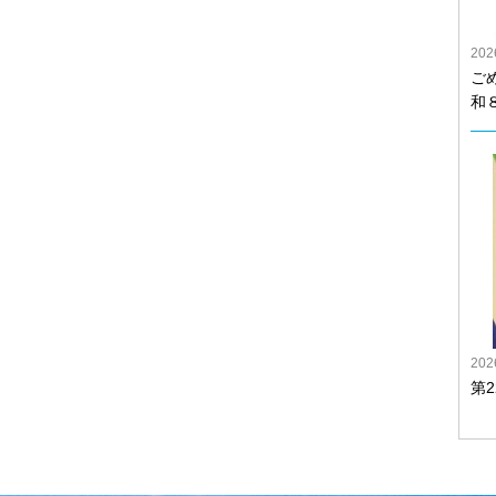
20
ご
和
20
第