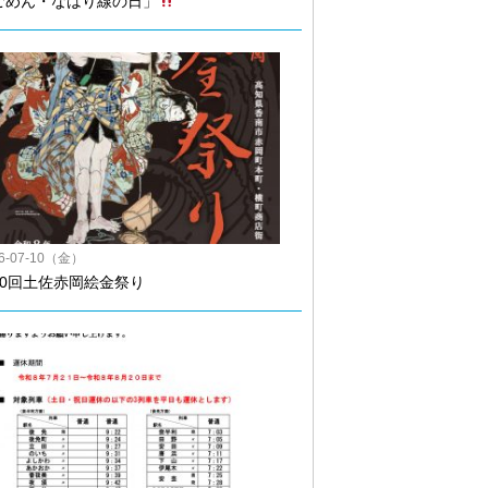
ごめん・なはり線の日」
26-07-10（金）
50回土佐赤岡絵金祭り