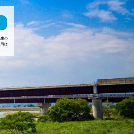
先生の
複写は