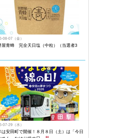
26-08-07（金）
野屋青蜂 完全天日塩（中粒）（当選者3
）
26-07-29（水）
年は安田町で開催！８月８日（土）は「今日