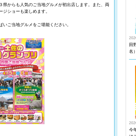
３県からも人気のご当地グルメが初出店します。また、両
ージショーも楽しめます。
ぱいご当地グルメをご堪能ください。
20
田
名
20
今