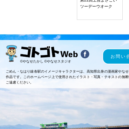
ツーデーウオーク
お問い
©やなせたかし ©やなせスタジオ
ごめん・なはり線各駅のイメージキャラクターは、高知県出身の漫画家やなせ
作品です。このホームページ上で使用されたイラスト・写真・テキストの無断
ご遠慮ください。