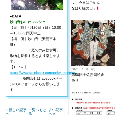
は「今日はごめん・
なはり線の日」
●DATA
妙山寺おにわマルシェ
【日 時】4月20日（日）10:00
～15:00※雨天中止
【場 所】妙山寺（安芸市本
町）
※庭でのみ飲食可。
敷物を持参するとより楽しめま
す。
【ＨＰ→】
2026-07-10（金）
https://www.facebook.com/oniwamarche
第50回土佐赤岡絵金
※問合せはfacebookペー
祭り
ジのメッセージからお願いしま
す。
« 新しい記事
一覧へもど
古い記事
へ
る
へ »