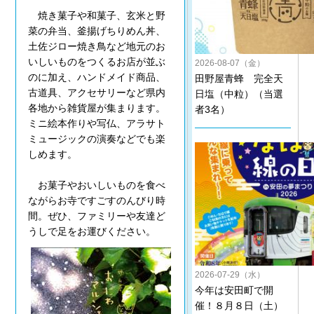
焼き菓子や和菓子、玄米と野
菜の弁当、釜揚げちりめん丼、
土佐ジロー焼き鳥など地元のお
いしいものをつくるお店が並ぶ
2026-08-07（金）
のに加え、ハンドメイド商品、
田野屋青蜂 完全天
古道具、アクセサリーなど県内
日塩（中粒）（当選
各地から雑貨屋が集まります。
者3名）
ミニ絵本作りや写仏、アラサト
ミュージックの演奏などでも楽
しめます。
お菓子やおいしいものを食べ
ながらお寺ですごすのんびり時
間。ぜひ、ファミリーや友達ど
うしで足をお運びください。
2026-07-29（水）
今年は安田町で開
催！８月８日（土）