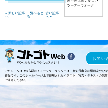
ツーデーウオーク
« 新しい記事
一覧へもど
古い記事
へ
る
へ »
お問い
©やなせたかし ©やなせスタジオ
ごめん・なはり線各駅のイメージキャラクターは、高知県出身の漫画家やなせ
作品です。このホームページ上で使用されたイラスト・写真・テキストの無断
ご遠慮ください。