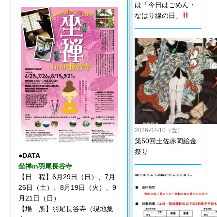
は「今日はごめん・
なはり線の日」
2026-07-10（金）
第50回土佐赤岡絵金
祭り
●DATA
坐禅in羽尾長谷寺
【日 程】6月29日（日）、7月
26日（土）、8月19日（火）、9
月21日（日）
【場 所】羽尾長谷寺（現地集