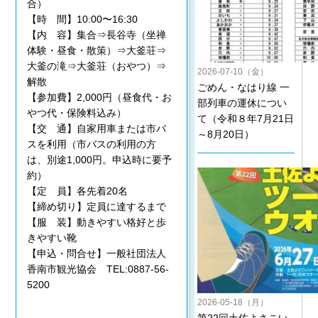
合）
【時 間】10:00〜16:30
【内 容】集合⇒長谷寺（坐禅
体験・昼食・散策）⇒大釜荘⇒
大釜の滝⇒大釜荘（おやつ）⇒
2026-07-10（金）
解散
ごめん・なはり線 一
【参加費】2,000円（昼食代・お
部列車の運休につい
やつ代・保険料込み）
て（令和８年7月21日
【交 通】自家用車または市バ
～8月20日）
スを利用（市バスの利用の方
は、別途1,000円。申込時に要予
約）
【定 員】各先着20名
【締め切り】定員に達するまで
【服 装】動きやすい格好と歩
きやすい靴
【申込・問合せ】一般社団法人
香南市観光協会 TEL:0887-56-
5200
2026-05-18（月）
第22回土佐よさこい