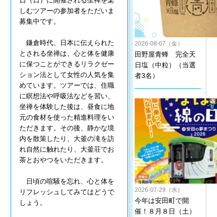
日（日）に開催される坐禅を楽
しむツアーの参加者をただいま
募集中です。
鎌倉時代、日本に伝えられた
2026-08-07（金）
とされる坐禅は、心と体を健康
田野屋青蜂 完全天
に保つことができるリラクゼー
日塩（中粒）（当選
ション法として女性の人気を集
者3名）
めています。ツアーでは、住職
に瞑想法や呼吸法などを習い、
坐禅を体験した後は、昼食に地
元の食材を使った精進料理をい
ただきます。その後、静かな境
内を散策したり、大釜の滝を訪
れ自然に触れたり、大釜荘でお
茶とおやつをいただきます。
日頃の喧騒を忘れ、心と体を
2026-07-29（水）
リフレッシュしてみてはどうで
今年は安田町で開
しょう。
催！８月８日（土）