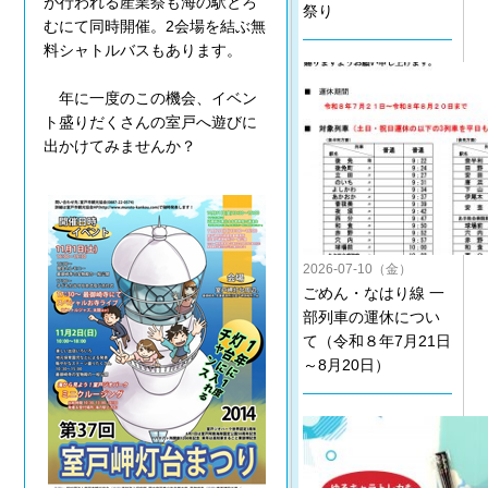
が行われる産業祭も海の駅とろ
祭り
むにて同時開催。2会場を結ぶ無
料シャトルバスもあります。
年に一度のこの機会、イベン
ト盛りだくさんの室戸へ遊びに
出かけてみませんか？
2026-07-10（金）
ごめん・なはり線 一
部列車の運休につい
て（令和８年7月21日
～8月20日）