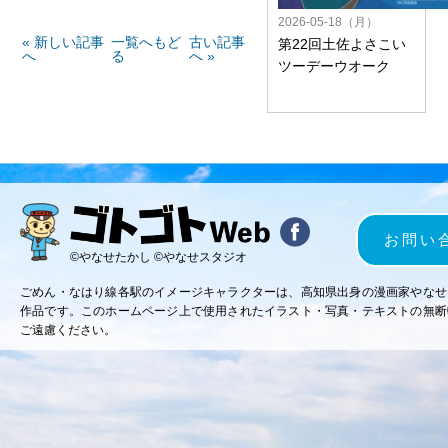
2026-05-18（月）
« 新しい記事
一覧へもど
古い記事
第22回土佐よさこい
へ
る
へ »
ツーデーウオーク
お問い
©やなせたかし ©やなせスタジオ
ごめん・なはり線各駅のイメージキャラクターは、高知県出身の漫画家やなせ
作品です。このホームページ上で使用されたイラスト・写真・テキストの無断
ご遠慮ください。