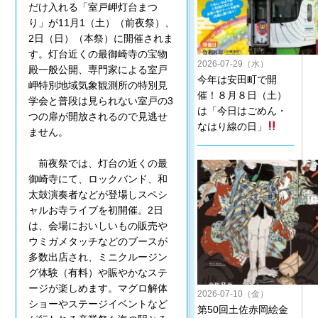
だけ入れる「室戸岬灯台まつ
り」が11月1（土）（前夜祭）、
2日（日）（本祭）に開催されま
す。灯台近くの最御崎寺の宝物
2026-07-29（水）
殿一般公開、専門家による室戸
今年は安田町で開
岬特別地域気象観測所の特別見
催！８月８日（土）
学会と普段は見られない室戸の3
は「今日はごめん・
つの扉が開放されるので見逃せ
なはり線の日」
ません。
前夜祭では、灯台の近くの最
御崎寺にて、ロックバンド、和
太鼓演奏者などが登場しスペシ
ャルお寺ライブを初開催。2日
は、会場においしいもの販売や
ウミガメタッチなどのブースが
多数出店され、ミニクルージン
グ体験（有料）や賑やかなステ
ージが楽しめます。マグロ解体
2026-07-10（金）
ショーやステージイベントなど
第50回土佐赤岡絵金