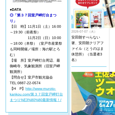
●DATA
◎「第３７回室戸岬灯台まつ
り」
【日 時】11月1日（土）16:00
2026-07-07（火）
～19:30（前夜祭）
安田朗すべらない
11月2日（日）10:00
箸、安田朗クリアフ
～18:00（本祭）（室戸市産業祭
ァイル（とうのはま
も同時開催／場所：海の駅とろ
休憩所）（当選者3
む）
名）
【場 所】室戸岬灯台周辺、最
御崎寺、気象観測所（旧室戸岬
観測所）
【問合せ】室戸市観光協会
TEL:0887-22-0574
【H P】
http://www.muroto-
kankou.com/第３７回室戸岬灯台
まつり%E3%80%80最新情報！/