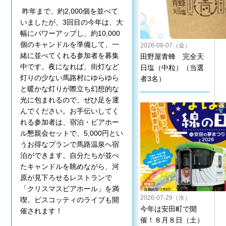
昨年まで、約2,000個を並べて
いましたが、3回目の今年は、大
幅にパワーアップし、約10,000
個のキャンドルを準備して、一
2026-08-07（金）
緒に並べてくれる参加者を募集
田野屋青蜂 完全天
中です。夜になれば、街灯など
日塩（中粒）（当選
灯りの少ない馬路村にゆらゆら
者3名）
と暖かな灯りが際立ち幻想的な
光に包まれるので、ぜひ足を運
んでください。お手伝いしてく
れる参加者は、宿泊・ビアホー
ル懇親会セットで、5,000円とい
うお得なプランで馬路温泉へ宿
泊ができます。自分たちが並べ
たキャンドルを眺めながら、河
原が見下ろせるレストランで
「クリスマスビアホール」を満
2026-07-29（水）
喫。ビスコッティのライブも開
今年は安田町で開
催されます！
催！８月８日（土）