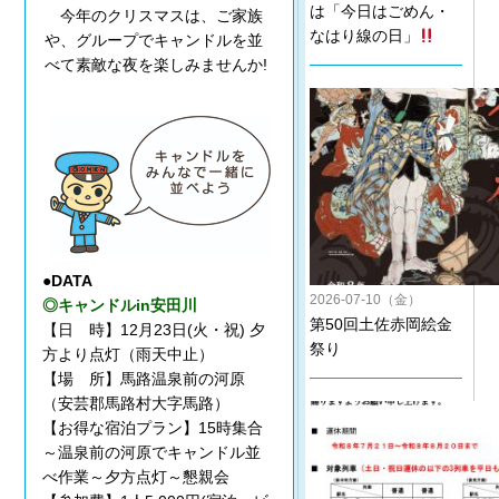
は「今日はごめん・
今年のクリスマスは、ご家族
なはり線の日」
や、グループでキャンドルを並
べて素敵な夜を楽しみませんか!
●DATA
2026-07-10（金）
◎キャンドルin安田川
第50回土佐赤岡絵金
【日 時】12月23日(火・祝) 夕
祭り
方より点灯（雨天中止）
【場 所】馬路温泉前の河原
（安芸郡馬路村大字馬路）
【お得な宿泊プラン】15時集合
～温泉前の河原でキャンドル並
べ作業～夕方点灯～懇親会