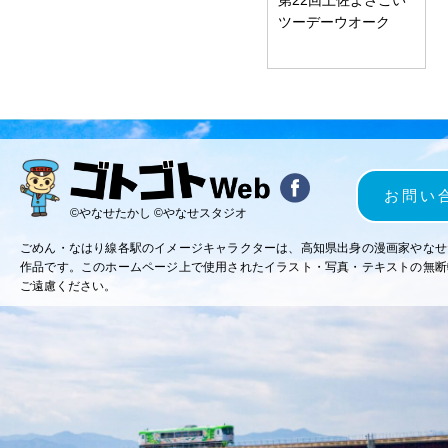
ツーデーウオーク
お問い
©やなせたかし ©やなせスタジオ
ごめん・なはり線各駅のイメージキャラクターは、高知県出身の漫画家やなせ
作品です。このホームページ上で使用されたイラスト・写真・テキストの無断
ご遠慮ください。