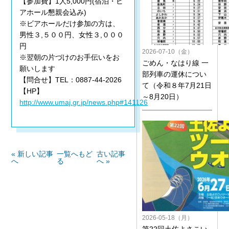
【参加費】1人5,000円(宿泊・ビ
アホール懇親会込み)
※ビアホールだけ参加の方は、
男性３,５００円、女性３,０００
円
2026-07-10（金）
※翌朝の片づけのお手伝いをお
ごめん・なはり線 一
願いします
部列車の運休につい
【問合せ】TEL：0887-44-2026
て（令和８年7月21日
【HP】
～8月20日）
http://www.umaj.gr.jp/news.php#141126
« 新しい記事
一覧へもど
古い記事
へ
る
へ »
2026-05-18（月）
第22回土佐よさこい