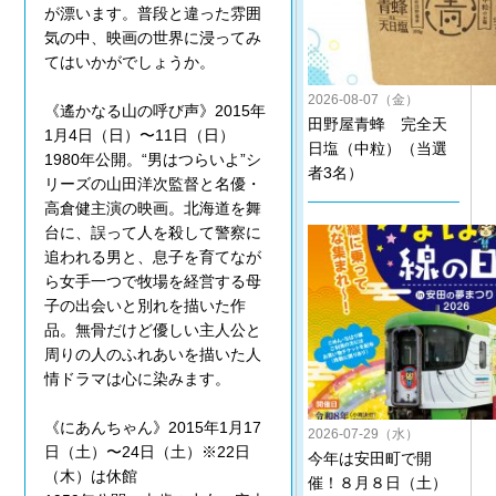
が漂います。普段と違った雰囲
気の中、映画の世界に浸ってみ
てはいかがでしょうか。
2026-08-07（金）
《遙かなる山の呼び声》2015年
田野屋青蜂 完全天
1月4日（日）〜11日（日）
日塩（中粒）（当選
1980年公開。“男はつらいよ”シ
者3名）
リーズの山田洋次監督と名優・
高倉健主演の映画。北海道を舞
台に、誤って人を殺して警察に
追われる男と、息子を育てなが
ら女手一つで牧場を経営する母
子の出会いと別れを描いた作
品。無骨だけど優しい主人公と
周りの人のふれあいを描いた人
情ドラマは心に染みます。
《にあんちゃん》2015年1月17
2026-07-29（水）
日（土）〜24日（土）※22日
今年は安田町で開
（木）は休館
催！８月８日（土）