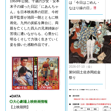
1959年公開。十歳の少女・安本
は「今日はごめん・
末子の綴った日記「にあんちゃ
なはり線の日」
ん」を日本映画界の巨匠、今村
昌平監督が池田一朗とともに映
画化。九州の炭鉱を舞台に、両
親を亡くした四人の兄弟姉妹が
苦境に遭いながらも、心豊かに
明るくそして力強く生きていく
姿を描いた感動作品です。
2026-07-10（金）
第50回土佐赤岡絵金
祭り
●DATA
◎大心劇場上映映画情報
【上映期間】