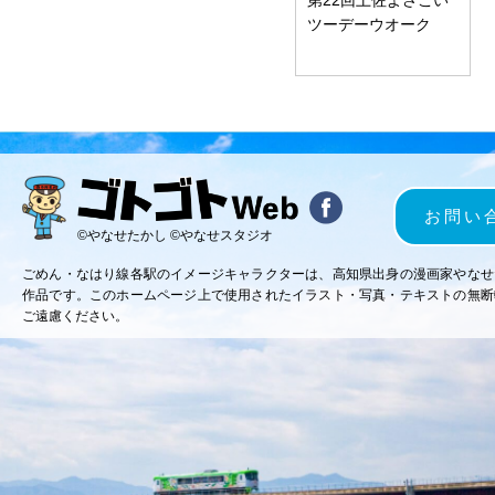
ツーデーウオーク
お問い
©やなせたかし ©やなせスタジオ
ごめん・なはり線各駅のイメージキャラクターは、高知県出身の漫画家やなせ
作品です。このホームページ上で使用されたイラスト・写真・テキストの無断
ご遠慮ください。