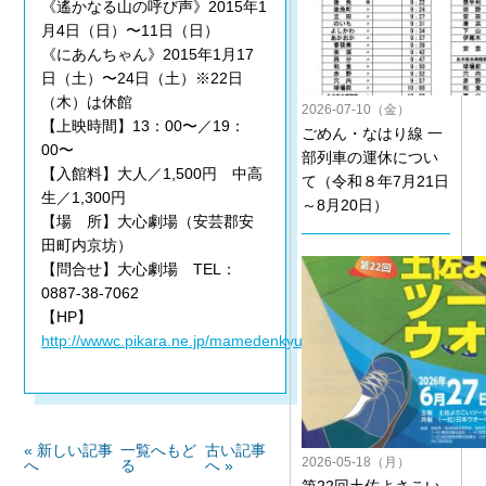
《遙かなる山の呼び声》2015年1
月4日（日）〜11日（日）
《にあんちゃん》2015年1月17
日（土）〜24日（土）※22日
（木）は休館
2026-07-10（金）
【上映時間】13：00〜／19：
ごめん・なはり線 一
00〜
部列車の運休につい
【入館料】大人／1,500円 中高
て（令和８年7月21日
生／1,300円
～8月20日）
【場 所】大心劇場（安芸郡安
田町内京坊）
【問合せ】大心劇場 TEL：
0887-38-7062
【HP】
http://wwwc.pikara.ne.jp/mamedenkyu/
« 新しい記事
一覧へもど
古い記事
2026-05-18（月）
へ
る
へ »
第22回土佐よさこい