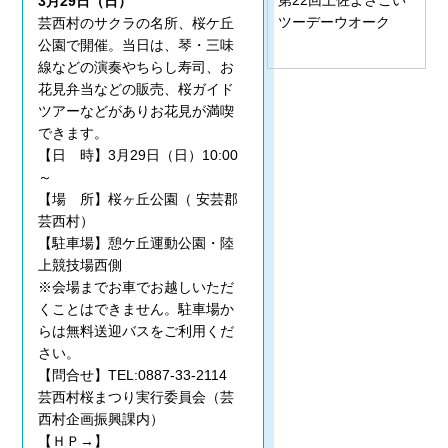
3月29日（日）
ツーデーウオーク
芸西村のサクラの名所、桜ケ丘
公園で開催。当日は、琴・三味
線などの演奏やちらし寿司、お
花見弁当などの販売、桜ガイド
ツアーなどがありお花見が満喫
できます。
【日 時】3月29日（日）10:00
～
【場 所】桜ヶ丘公園（ 安芸郡
芸西村）
【駐車場】憩ケ丘運動公園・陸
上競技場西側
※会場までお車でお越しいただ
くことはできません。駐車場か
らは無料送迎バスをご利用くだ
さい。
【問合せ】TEL:0887-33-2114
芸西村桜まつり実行委員会（芸
西村企画振興課内）
【ＨＰ→】