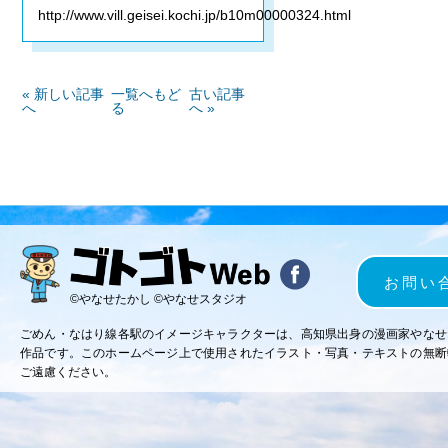
http://www.vill.geisei.kochi.jp/b10m00000324.html
« 新しい記事
一覧へもど
古い記事
へ
る
へ »
お問い
©やなせたかし ©やなせスタジオ
ごめん・なはり線各駅のイメージキャラクターは、高知県出身の漫画家やなせ
作品です。このホームページ上で使用されたイラスト・写真・テキストの無断
ご遠慮ください。