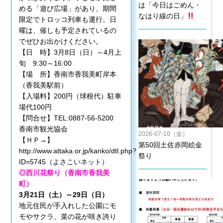
は「今日はごめん・
める「遊び広場」があり、期間
なはり線の日」
限定でトロッコ列車も運行。日
曜は、催しも予定されているの
でぜひお出かけください。
【日 時】3月8日（日）～4月上
旬 9:30～16:00
【場 所】香南市香我美町岸本
（香我美駅前）
【入場料】200円（球根代）駐車
場代100円
【問合せ】TEL:0887-56-5200
香南市観光協会
2026-07-10（金）
【ＨＰ→】
第50回土佐赤岡絵金
http://www.attaka.or.jp/kanko/dtl.php?
祭り
ID=5745（よさこいネット）
◎西川花祭り（香南市香我美
町）
3月21日（土）～29日（日）
地元住民が手入れした公園にモ
モやサクラ、菜の花が咲き誇り