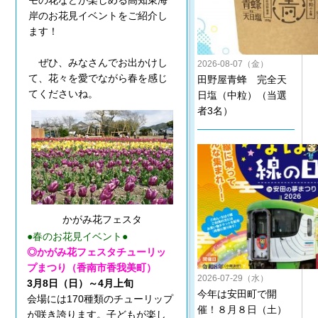
モの花などが楽しめる高知東海
岸のお花見イベントをご紹介し
ます！
ぜひ、みなさんでお出かけし
2026-08-07（金）
て、花々を愛でながら春を感じ
田野屋青蜂 完全天
てくださいね。
日塩（中粒）（当選
者3名）
かがみ花フェスタ
●春のお花見イベント●
◎かがみ花フェスタチューリッ
プまつり（香南市香我美町）
2026-07-29（水）
3月8日（日）～4月上旬
今年は安田町で開
会場には170種類のチューリップ
催！８月８日（土）
が咲き誇ります。子どもが楽し