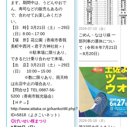
ます。期間中は、うどんやおで
ん、寿司などの販売もあるの
で、合わせてお楽しみくださ
い。
【日 時】3月21日（土）～29日
2026-07-10（金）
（日）8:00～17:00
ごめん・なはり線 一
【場 所】花公園（香南市香我
部列車の運休につい
美町中西河＜君子方神社前＞）
て（令和８年7月21日
※駐車場に限りあり。
～8月20日）
できるだけ乗り合わせで来場。
【出 店】3月21日（土）～29日
（日） 10:00～15:00
※数に限りあり。雨天時
は出店中止の場合あり。
【問合せ】TEL:0887-56-
5200（香南市観光協会）
【ＨＰ→】
http://www.attaka.or.jp/kanko/dtl.php?
ID=5818（よさこいネット）
2026-05-18（月）
◎げいせい桜まつり
第22回土佐よさこい