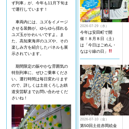
ず列車」が、今年も11月下旬ま
で運行しています！
車両内には、ユズをイメージ
2026-07-29（水）
させる装飾が。ゆらゆら揺れる
今年は安田町で開
ユズ玉がかわいいですよ。ま
催！８月８日（土）
た、高知東海岸のユズや、その
は「今日はごめん・
楽しみ方を紹介したパネルも展
なはり線の日」
示されています。
期間限定の賑やかな雰囲気の
特別列車に、ぜひご乗車くださ
い。運行時間は毎日変わります
ので、詳しくは土佐くろしお鉄
道安芸駅までお問い合わせくだ
さいね！
2026-07-10（金）
第50回土佐赤岡絵金