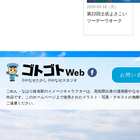
2026-05-18（月）
第22回土佐よさこい
ツーデーウオーク
お問い
©やなせたかし ©やなせスタジオ
ごめん・なはり線各駅のイメージキャラクターは、高知県出身の漫画家やなせ
作品です。このホームページ上で使用されたイラスト・写真・テキストの無断
ご遠慮ください。