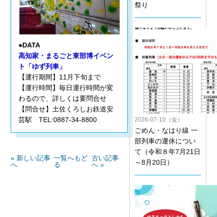
祭り
●DATA
高知家・まるごと東部博イベン
ト「ゆず列車」
【運行期間】11月下旬まで
【運行時間】毎日運行時間が変
わるので、詳しくは要問合せ
【問合せ】土佐くろしお鉄道安
芸駅 TEL:0887-34-8800
2026-07-10（金）
ごめん・なはり線 一
部列車の運休につい
て（令和８年7月21日
« 新しい記事
一覧へもど
古い記事
～8月20日）
へ
る
へ »