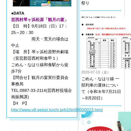
祭り
●DATA
芸西村琴ヶ浜松原「観月の宴」
【日 時】9月18日（日）17：
25～20：30
雨天・荒天の場合は
中止
【場 所】琴ヶ浜松原野外劇場
（安芸郡芸西村和食甲１）
ごめん・なはり線和食駅から徒
歩7分
2026-07-10（金）
【問合せ】観月の宴実行委員会
ごめん・なはり線 一
事務局
部列車の運休につい
TEL:0887-33-2114(芸西村役場企
て（令和８年7月21日
画振興課)
～8月20日）
【H P】
http://www.vill.geisei.kochi.jp/b10m00000023.html