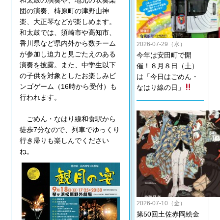
和太鼓の演奏や、地元の吹奏楽
団の演奏、梼原町の津野山神
楽、大正琴などが楽しめます。
和太鼓では、須崎市や高知市、
香川県など県内外から数チーム
2026-07-29（水）
が参加し迫力と見ごたえのある
今年は安田町で開
演奏を披露。また、中学生以下
催！８月８日（土）
の子供を対象としたお楽しみビ
は「今日はごめん・
ンゴゲーム（16時から受付）も
なはり線の日」
行われます。
ごめん・なはり線和食駅から
徒歩7分なので、列車でゆっくり
行き帰りも楽しんでください
ね。
2026-07-10（金）
第50回土佐赤岡絵金