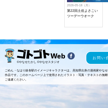
2026-05-18（月）
第22回土佐よさこい
ツーデーウオーク
お問い
©やなせたかし ©やなせスタジオ
ごめん・なはり線各駅のイメージキャラクターは、高知県出身の漫画家やなせ
作品です。このホームページ上で使用されたイラスト・写真・テキストの無断
ご遠慮ください。