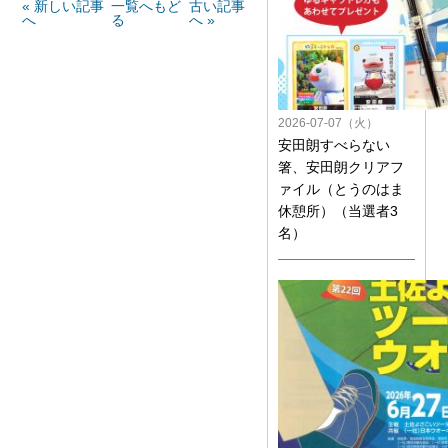
« 新しい記事
一覧へもど
古い記事
へ
る
へ »
2026-07-07（火）
安田朗すべらない
箸、安田朗クリアフ
ァイル（とうのはま
休憩所）（当選者3
名）