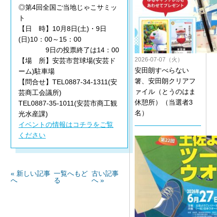
◎第4回全国ご当地じゃこサミッ
ト
【日 時】10月8日(土)・9日
(日)10：00～15：00
9日の投票終了は14：00
2026-07-07（火）
【場 所】安芸市営球場(安芸ド
安田朗すべらない
ーム)駐車場
箸、安田朗クリアフ
【問合せ】TEL0887-34-1311(安
ァイル（とうのはま
芸商工会議所)
休憩所）（当選者3
TEL0887-35-1011(安芸市商工観
名）
光水産課)
イベントの情報はコチラをご覧
ください
« 新しい記事
一覧へもど
古い記事
へ
る
へ »