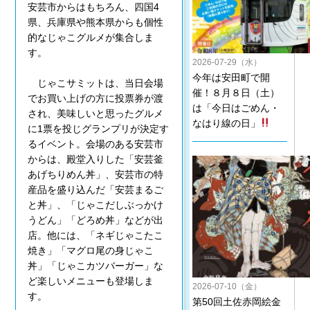
安芸市からはもちろん、四国4
県、兵庫県や熊本県からも個性
的なじゃこグルメが集合しま
す。
2026-07-29（水）
今年は安田町で開
じゃこサミットは、当日会場
催！８月８日（土）
でお買い上げの方に投票券が渡
は「今日はごめん・
され、美味しいと思ったグルメ
なはり線の日」
に1票を投じグランプリが決定す
るイベント。会場のある安芸市
からは、殿堂入りした「安芸釜
あげちりめん丼」、安芸市の特
産品を盛り込んだ「安芸まるご
と丼」、「じゃこだしぶっかけ
うどん」「どろめ丼」などが出
店。他には、「ネギじゃこたこ
焼き」「マグロ尾の身じゃこ
丼」「じゃこカツバーガー」な
ど楽しいメニューも登場しま
2026-07-10（金）
す。
第50回土佐赤岡絵金