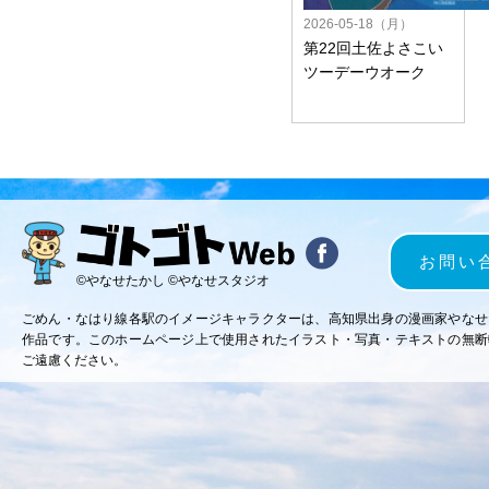
2026-05-18（月）
第22回土佐よさこい
ツーデーウオーク
お問い
©やなせたかし ©やなせスタジオ
ごめん・なはり線各駅のイメージキャラクターは、高知県出身の漫画家やなせ
作品です。このホームページ上で使用されたイラスト・写真・テキストの無断
ご遠慮ください。