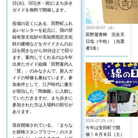
日(火)、3日(水・祝)にまち歩き
ガイドを無料で開催します。
役場の近くにある、田野町ふれ
2026-08-07（金）
あいセンターを起点に、国の登
田野屋青蜂 完全天
録有形文化財や高知県指定文化
日塩（中粒）（当選
財の建物などをガイドさんのお
者3名）
話を聞きながら30分ほどで回り
ます。案内してくれるのは今年
出来たガイド組織「田野案内人
「賛」」のみなさんで、新人ガ
イドの研修も兼ねています。参
加条件として、江戸時代に藩主
が宿泊した「岡御殿」に入館し
ていただきますが、まち歩きに
参加された方は入場料の割引が
あります。
2026-07-29（水）
現在開催されている、「まちな
今年は安田町で開
か探検スタンプラリー」のスタ
催！８月８日（土）