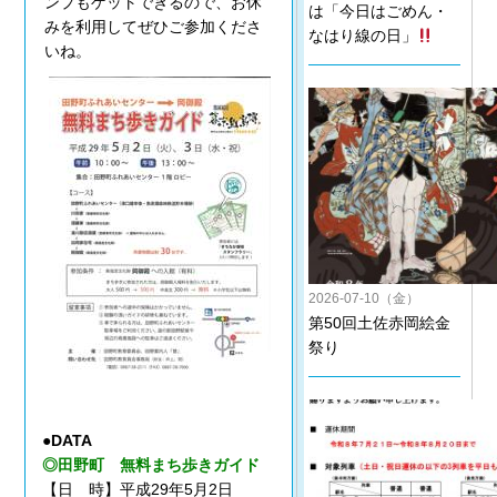
ンプもゲットできるので、お休
は「今日はごめん・
みを利用してぜひご参加くださ
なはり線の日」
いね。
2026-07-10（金）
第50回土佐赤岡絵金
祭り
●DATA
◎田野町 無料まち歩きガイド
【日 時】平成29年5月2日