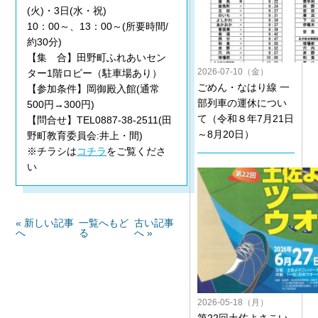
(火)・3日(水・祝)
10：00～、13：00～(所要時間/
約30分)
【集 合】田野町ふれあいセン
2026-07-10（金）
ター1階ロビー（駐車場あり）
ごめん・なはり線 一
【参加条件】岡御殿入館(通常
部列車の運休につい
500円→300円)
て（令和８年7月21日
【問合せ】TEL0887-38-2511(田
～8月20日）
野町教育委員会:井上・間)
※チラシは
コチラ
をご覧くださ
い
« 新しい記事
一覧へもど
古い記事
へ
る
へ »
2026-05-18（月）
第22回土佐よさこい