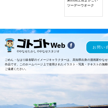
ツーデーウオーク
お問い
©やなせたかし ©やなせスタジオ
ごめん・なはり線各駅のイメージキャラクターは、高知県出身の漫画家やなせ
作品です。このホームページ上で使用されたイラスト・写真・テキストの無断
ご遠慮ください。