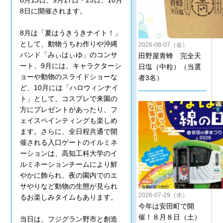
8月13日、9月17日・23日、10月
8日に開催されます。
8月は「夏はうきうきナイト！」
として、動物うちわ作りや沖縄
2026-08-07（金）
バンド「みぃはぃゆ」のコンサ
田野屋青蜂 完全天
ート、9月には、キャラクターシ
日塩（中粒）（当選
ョーや動物のスライドショーな
者3名）
ど、10月には「ハロウィンナイ
ト」として、コスプレで来園の
方にプレゼントがあったり、フ
ェイスペインティングも楽しめ
ます。さらに、全日程共通で開
催される入口ゲートのイルミネ
ーションは、高知工科大学のイ
ルミネーションチームにより鮮
やかに飾られ、夜の園内でのエ
サやりなど動物の生態が見られ
2026-07-29（水）
るお楽しみタイムもあります。
今年は安田町で開
催！８月８日（土）
当日は、フジグラン野市と創造