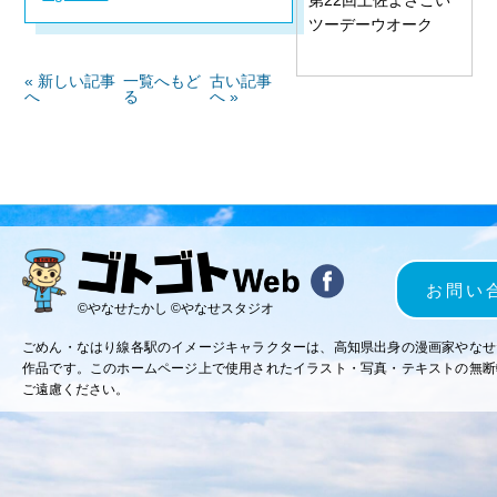
ツーデーウオーク
« 新しい記事
一覧へもど
古い記事
へ
る
へ »
お問い
©やなせたかし ©やなせスタジオ
ごめん・なはり線各駅のイメージキャラクターは、高知県出身の漫画家やなせ
作品です。このホームページ上で使用されたイラスト・写真・テキストの無断
ご遠慮ください。