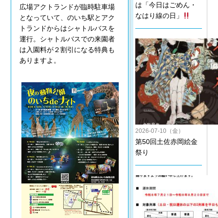
は「今日はごめん・
広場アクトランドが臨時駐車場
なはり線の日」
となっていて、のいち駅とアク
トランドからはシャトルバスを
運行。シャトルバスでの来園者
は入園料が２割引になる特典も
ありますよ。
2026-07-10（金）
第50回土佐赤岡絵金
祭り