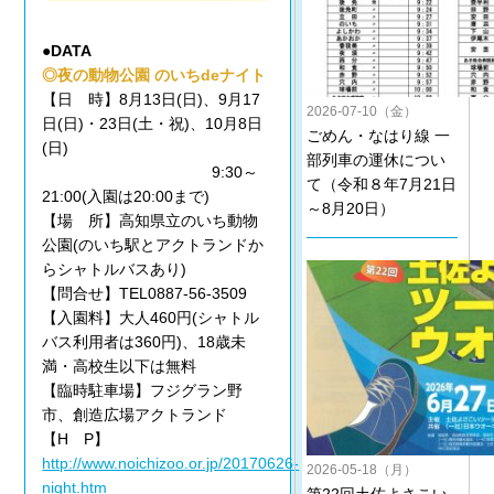
●DATA
◎夜の動物公園 のいちdeナイト
【日 時】8月13日(日)、9月17
2026-07-10（金）
日(日)・23日(土・祝)、10月8日
ごめん・なはり線 一
(日)
部列車の運休につい
9:30～
て（令和８年7月21日
21:00(入園は20:00まで)
～8月20日）
【場 所】高知県立のいち動物
公園(のいち駅とアクトランドか
らシャトルバスあり)
【問合せ】TEL0887-56-3509
【入園料】大人460円(シャトル
バス利用者は360円)、18歳未
満・高校生以下は無料
【臨時駐車場】フジグラン野
市、創造広場アクトランド
【H P】
http://www.noichizoo.or.jp/20170626-
2026-05-18（月）
night.htm
第22回土佐よさこい