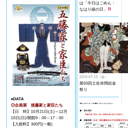
は「今日はごめん・
なはり線の日」
2026-07-10（金）
第50回土佐赤岡絵金
祭り
●DATA
◎企画展 後藤家と家臣たち
【日 時】10月21日(土)～12月
10日(日)/開館9：00～17：00
【入館料】300円(一般)