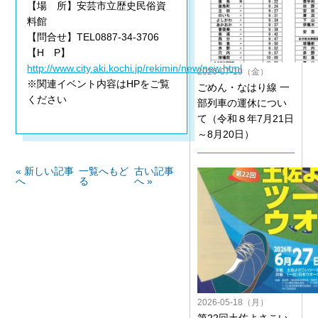
【場 所】安芸市立歴史民俗資
料館
【問合せ】TEL0887-34-3706
【H P】
http://www.city.aki.kochi.jp/rekimin/new/new.html
2026-07-10（金）
※関連イベント内容はHPをご覧
ごめん・なはり線 一
ください
部列車の運休につい
て（令和８年7月21日
～8月20日）
« 新しい記事
一覧へもど
古い記事
へ
る
へ »
2026-05-18（月）
第22回土佐よさこい