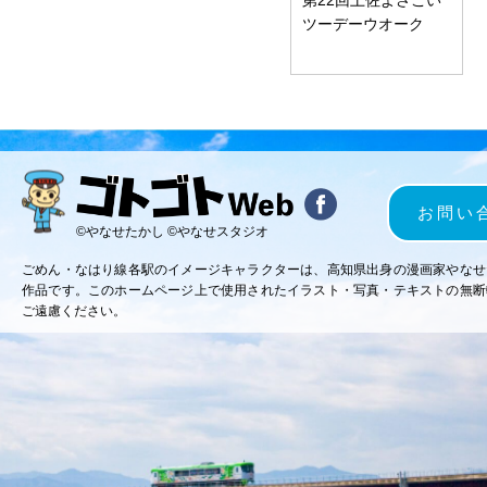
ツーデーウオーク
お問い
©やなせたかし ©やなせスタジオ
ごめん・なはり線各駅のイメージキャラクターは、高知県出身の漫画家やなせ
作品です。このホームページ上で使用されたイラスト・写真・テキストの無断
ご遠慮ください。