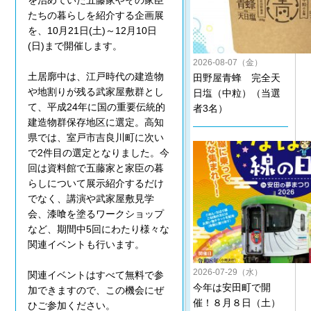
を治めていた五藤家やその家臣
たちの暮らしを紹介する企画展
を、10月21日(土)～12月10日
(日)まで開催します。
2026-08-07（金）
土居廓中は、江戸時代の建造物
田野屋青蜂 完全天
や地割りが残る武家屋敷群とし
日塩（中粒）（当選
て、平成24年に国の重要伝統的
者3名）
建造物群保存地区に選定。高知
県では、室戸市吉良川町に次い
で2件目の選定となりました。今
回は資料館で五藤家と家臣の暮
らしについて展示紹介するだけ
でなく、講演や武家屋敷見学
会、漆喰を塗るワークショップ
など、期間中5回にわたり様々な
関連イベントも行います。
2026-07-29（水）
関連イベントはすべて無料で参
今年は安田町で開
加できますので、この機会にぜ
催！８月８日（土）
ひご参加ください。