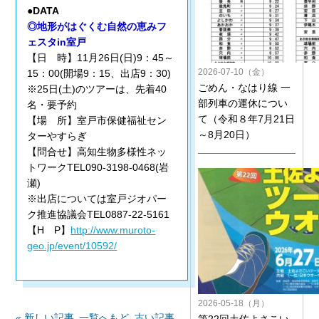
●DATA
◎地形がはぐくむ自然の恵みフ
ェスタin室戸
【日 時】11月26日(日)9：45～
2026-07-10（金）
15：00(開場9：15、出店9：30)
ごめん・なはり線 一
※25日(土)のツアーは、先着40
部列車の運休につい
名・要予約
て（令和８年7月21日
【場 所】室戸市保健福祉セン
～8月20日）
ターやすらぎ
【問合せ】高知生物多様性ネッ
トワークTEL090-3198-0468(岩
瀬)
※出店については室戸ジオパー
ク推進協議会TEL0887-22-5161
【H P】
http://www.muroto-
geo.jp/event/10592/
2026-05-18（月）
« 新しい記事
一覧へもど
古い記事
第22回土佐よさこい