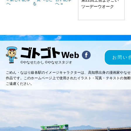
へ
る
へ »
ツーデーウオーク
お問い
©やなせたかし ©やなせスタジオ
ごめん・なはり線各駅のイメージキャラクターは、高知県出身の漫画家やなせ
作品です。このホームページ上で使用されたイラスト・写真・テキストの無断
ご遠慮ください。