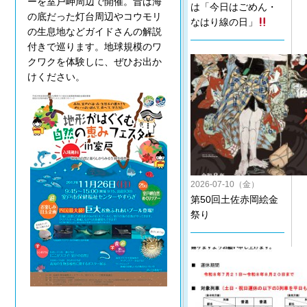
ーを室戸岬周辺で開催。昔は海
は「今日はごめん・
の底だった灯台周辺やコウモリ
なはり線の日」
の生息地などガイドさんの解説
付きで巡ります。地球規模のワ
クワクを体験しに、ぜひお出か
けください。
2026-07-10（金）
第50回土佐赤岡絵金
祭り