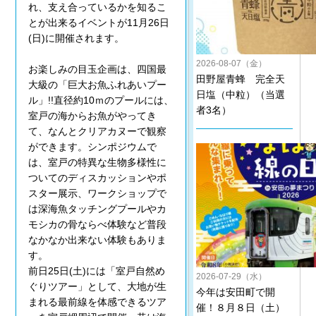
れ、支え合っているかを知るこ
とが出来るイベントが11月26日
(日)に開催されます。
2026-08-07（金）
お楽しみの目玉企画は、四国最
田野屋青蜂 完全天
大級の「巨大お魚ふれあいプー
日塩（中粒）（当選
ル」!!直径約10ｍのプールには、
者3名）
室戸の海からお魚がやってき
て、なんとクリアカヌーで観察
ができます。シンポジウムで
は、室戸の特異な生物多様性に
ついてのディスカッションやポ
スター展示、ワークショップで
は深海魚タッチングプールやカ
モシカの骨ならべ体験など普段
なかなか出来ない体験もありま
す。
前日25日(土)には「室戸自然め
2026-07-29（水）
ぐりツアー」として、大地が生
今年は安田町で開
まれる最前線を体感できるツア
催！８月８日（土）