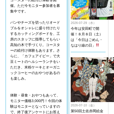
コースターの絵付け体験を開
催。ただ今モニター参加者を募
集中です。
パンやチーズを切ったりオード
2026-07-29（水）
ブルをオシャレに盛り付けたり
今年は安田町で開
するカッティングボードを、工
催！８月８日（土）
房のスタッフに指導してもらい
は「今日はごめん・
高知の木で手づくり。コースタ
なはり線の日」
ーの絵付け体験もあります。さ
らに、「カフェアイビー」で大
豆ミートのヘルシーランチをい
ただき、米粉ケーキとオーガニ
ックコーヒーのおやつがあるの
も楽しみ。
体験・昼食・おやつもあって、
モニター価格3,000円！今回の体
2026-07-10（金）
験はモニターとなっていますの
第50回土佐赤岡絵金
で、終了後アンケートにお答え