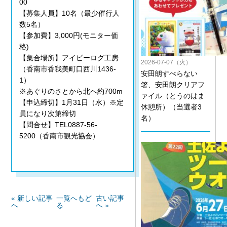
00
【募集人員】10名（最少催行人
数5名）
【参加費】3,000円(モニター価
格)
【集合場所】アイビーログ工房
2026-07-07（火）
（香南市香我美町口西川1436-
安田朗すべらない
1）
箸、安田朗クリアフ
※あぐりのさとから北へ約700m
ァイル（とうのはま
【申込締切】1月31日（水）※定
休憩所）（当選者3
員になり次第締切
名）
【問合せ】TEL0887-56-
5200（香南市観光協会）
« 新しい記事
一覧へもど
古い記事
へ
る
へ »