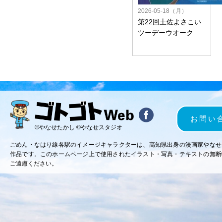
2026-05-18（月）
第22回土佐よさこい
ツーデーウオーク
お問い
©やなせたかし ©やなせスタジオ
ごめん・なはり線各駅のイメージキャラクターは、高知県出身の漫画家やなせ
作品です。このホームページ上で使用されたイラスト・写真・テキストの無断
ご遠慮ください。