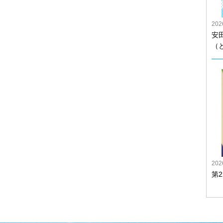
20
安
（
20
第