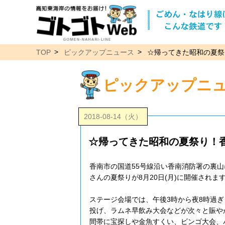
TOP
ピックアップニュース
☆帰ってきた昭和の夏祭
ピックアップニ
2018-08-14（火）
☆帰ってきた昭和の夏祭り！
香南市の国道55号線沿い香南消防署の裏
さんの夏祭りが8月20日(月)に開催されま
ステージ会場では、午後3時から夜8時過
投げ、ラムネ早飲み大会などが次々と賑や
間帯に宝探しや金魚すくい、ビンゴ大会、