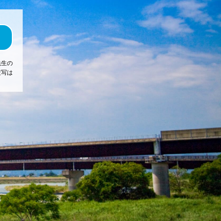
先生の
複写は