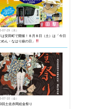
26-07-29（水）
年は安田町で開催！８月８日（土）は「今日
ごめん・なはり線の日」
26-07-10（金）
50回土佐赤岡絵金祭り