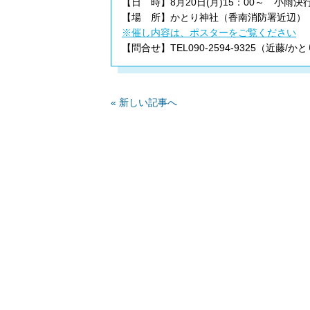
【日 時】8月20日(月)15：00～ 小雨決
【場 所】かとり神社（香南消防署近辺）
※催し内容は、ポスターをご覧ください
【問合せ】TEL090-2594-9325（近藤
« 新しい記事へ