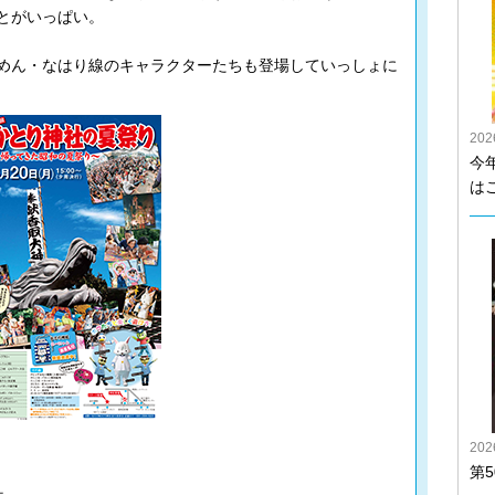
とがいっぱい。
めん・なはり線のキャラクターたちも登場していっしょに
20
今
は
20
第