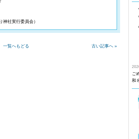
行
/かとり神社実行委員会）
一覧へもどる
古い記事へ »
20
ご
和