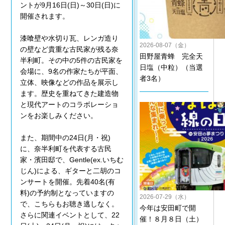
ントが9月16日(日)～30日(日)に
開催されます。
漆喰壁や水切り瓦、レンガ造り
2026-08-07（金）
の壁など貴重な古民家が残る奈
田野屋青蜂 完全天
半利町。その中の5件の古民家を
日塩（中粒）（当選
会場に、9名の作家たちが平面、
者3名）
立体、映像などの作品を展示し
ます。歴史を重ねてきた建造物
と現代アートのコラボレーショ
ンをお楽しみください。
また、期間中の24日(月・祝)
に、奈半利町を代表する古民
家・濱田邸で、Gentle(ex.いちむ
じん)による、ギターと二胡のコ
ンサートを開催。先着40名(有
料)の予約制となっていますの
2026-07-29（水）
で、こちらもお聴き逃しなく。
今年は安田町で開
さらに関連イベントとして、22
催！８月８日（土）