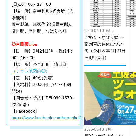
(日)10：00～17：00
【場 所】奈半利町内5カ所（入
場無料）
藤村製絲、森家住宅(旧野村邸)、
2026-07-10（金）
増田邸、高田邸、なはりの郷
ごめん・なはり線 一
部列車の運休につい
◎古民家Live
て（令和８年7月21日
【日 時】9月24日(月・祝)14：
～8月20日）
00～16：00
【場 所】奈半利町 濱田邸
（チラシ地図内②）
【定 員】40名(先着)
【入場料】2,000円（9/1～予約
開始）
【問合せ・予約】TEL090-1570-
2225(森）
【Facebook】
https://www.facebook.com/uranokai/
2026-05-18（月）
第22回土佐よさこい