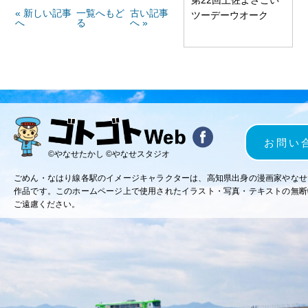
« 新しい記事
一覧へもど
古い記事
ツーデーウオーク
へ
る
へ »
お問い
©やなせたかし ©やなせスタジオ
ごめん・なはり線各駅のイメージキャラクターは、高知県出身の漫画家やなせ
作品です。このホームページ上で使用されたイラスト・写真・テキストの無断
ご遠慮ください。