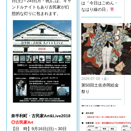
日(土)～24日(月・祝)には、キャ
は「今日はごめん・
ンドルナイトもあり古民家が幻
なはり線の日」
想的な灯りに包まれます。
2026-07-10（金）
第50回土佐赤岡絵金
祭り
奈半利町・古民家Art&Live2018
◎古民家Art
【日 時】9月16日(日)～30日