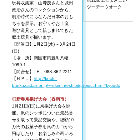
玩具収集家・山﨑茂さんと城田
ツーデーウオーク
政治さんのコレクションから、
明治時代にちなんだ日本のおも
ちゃを展示。お守りやお土産、
遊び道具として親しまれてきた
郷土玩具が揃います。
【開催日】1月2日(水)～3月24日
(日)
【場 所】南国市岡豊町八幡
1099-1
【問合せ】TEL: 088-862-2211
【ＨＰ→】
http://kochi-
bunkazaidan.or.jp/~rekimin/exhibit/project.html#kyoudo
◎新春凧揚げ大会（香南市）
1月21日(日)に凧揚げ大会を開
催。凧のシッポについた景品番
号を取って景品交換や、総額10
万円のお菓子券を凧のカゴから
飛ばしたり、お楽しみ企画いろ