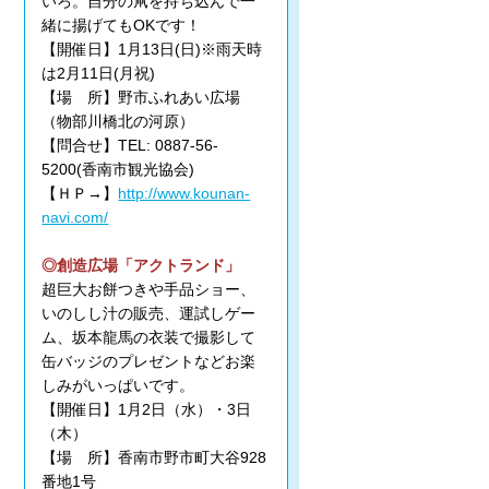
いろ。自分の凧を持ち込んで一
緒に揚げてもOKです！
【開催日】1月13日(日)※雨天時
は2月11日(月祝)
【場 所】野市ふれあい広場
（物部川橋北の河原）
【問合せ】TEL: 0887-56-
5200(香南市観光協会)
【ＨＰ→】
http://www.kounan-
navi.com/
◎創造広場「アクトランド」
超巨大お餅つきや手品ショー、
いのしし汁の販売、運試しゲー
ム、坂本龍馬の衣装で撮影して
缶バッジのプレゼントなどお楽
しみがいっぱいです。
【開催日】1月2日（水）・3日
（木）
【場 所】香南市野市町大谷928
番地1号