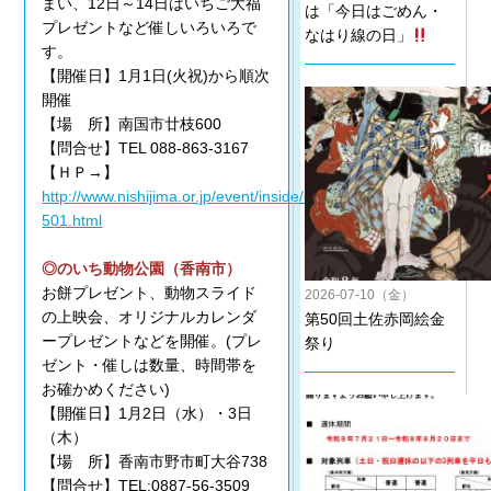
まい、12日～14日はいちご大福
は「今日はごめん・
プレゼントなど催しいろいろで
なはり線の日」
す。
【開催日】1月1日(火祝)から順次
開催
【場 所】南国市廿枝600
【問合せ】TEL 088-863-3167
【ＨＰ→】
http://www.nishijima.or.jp/event/inside/entry-
501.html
◎のいち動物公園（香南市）
お餅プレゼント、動物スライド
2026-07-10（金）
の上映会、オリジナルカレンダ
第50回土佐赤岡絵金
ープレゼントなどを開催。(プレ
祭り
ゼント・催しは数量、時間帯を
お確かめください)
【開催日】1月2日（水）・3日
（木）
【場 所】香南市野市町大谷738
【問合せ】TEL:0887-56-3509