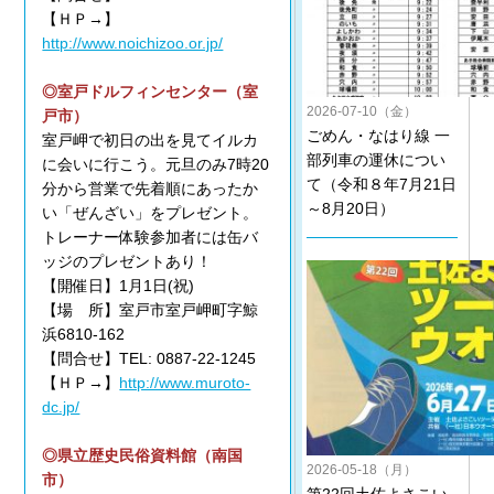
【ＨＰ→】
http://www.noichizoo.or.jp/
◎室戸ドルフィンセンター（室
2026-07-10（金）
戸市）
ごめん・なはり線 一
室戸岬で初日の出を見てイルカ
部列車の運休につい
に会いに行こう。元旦のみ7時20
て（令和８年7月21日
分から営業で先着順にあったか
～8月20日）
い「ぜんざい」をプレゼント。
トレーナー体験参加者には缶バ
ッジのプレゼントあり！
【開催日】1月1日(祝)
【場 所】室戸市室戸岬町字鯨
浜6810-162
【問合せ】TEL: 0887-22-1245
【ＨＰ→】
http://www.muroto-
dc.jp/
◎県立歴史民俗資料館（南国
2026-05-18（月）
市）
第22回土佐よさこい