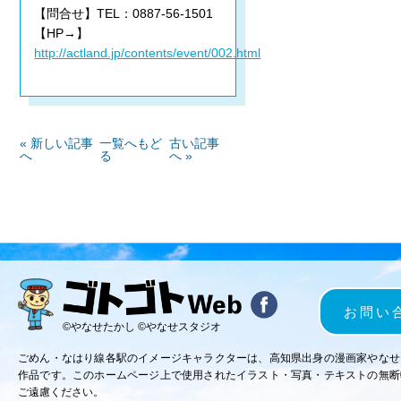
【問合せ】TEL：0887-56-1501
【HP→】
http://actland.jp/contents/event/002.html
« 新しい記事
一覧へもど
古い記事
へ
る
へ »
お問い
©やなせたかし ©やなせスタジオ
ごめん・なはり線各駅のイメージキャラクターは、高知県出身の漫画家やなせ
作品です。このホームページ上で使用されたイラスト・写真・テキストの無断
ご遠慮ください。