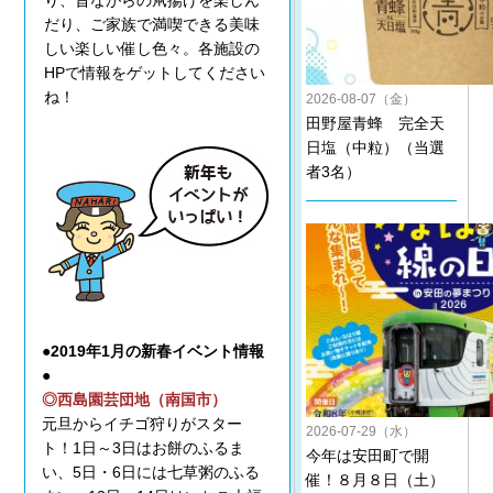
り、昔ながらの凧揚げを楽しん
だり、ご家族で満喫できる美味
しい楽しい催し色々。各施設の
HPで情報をゲットしてください
ね！
2026-08-07（金）
田野屋青蜂 完全天
日塩（中粒）（当選
者3名）
●2019年1月の新春イベント情報
●
◎西島園芸団地（南国市）
元旦からイチゴ狩りがスター
2026-07-29（水）
ト！1日～3日はお餅のふるま
今年は安田町で開
い、5日・6日には七草粥のふる
催！８月８日（土）