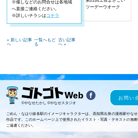
※催しなどのお問合せは各地域
ツーデーウオーク
へ直接ご連絡ください。
※詳しいチラシは
コチラ
« 新しい記事
一覧へもど
古い記事
へ
る
へ »
お問い
©やなせたかし ©やなせスタジオ
ごめん・なはり線各駅のイメージキャラクターは、高知県出身の漫画家やなせ
作品です。このホームページ上で使用されたイラスト・写真・テキストの無断
ご遠慮ください。