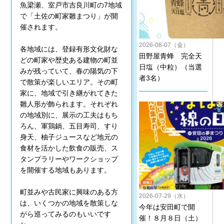
魚梁瀬、室戸市吉良川町の7地域
で「土佐の町家雛まつり」が開
催されます。
2026-08-07（金）
各地域には、登録有形文化財な
田野屋青蜂 完全天
どの町家や歴史ある建物の町並
日塩（中粒）（当選
みが残っていて、春の陽気の下
者3名）
で散策が楽しいエリア。その町
家に、地域で引き継がれてきた
雛人形が飾られます。それぞれ
の地域別に、展示の工夫はもち
ろん、軍鶏鍋、五目寿司、すり
身天、柚子ジュースなど地元の
食材を活かした飲食の販売、ス
タンプラリーやワークショップ
を開催する地域もあります。
町並みや古民家に興味のある方
2026-07-29（水）
は、いくつかの地域を散策しな
今年は安田町で開
がら巡ってみるのもいいです
催！８月８日（土）