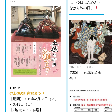
ね。
は「今日はごめん・
なはり線の日」
2026-07-10（金）
第50回土佐赤岡絵金
祭り
●DATA
◎土佐の町家雛まつり
【期間】2019年2月28日（木）
～3月3日（日）
【7地域メイン会場】