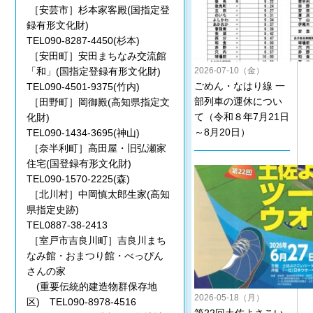
［安芸市］杉本家客殿(国指定登
録有形文化財)
TEL090-8287-4450(杉本)
［安田町］安田まちなみ交流館
2026-07-10（金）
「和」(国指定登録有形文化財)
ごめん・なはり線 一
TEL090-4501-9375(竹内)
部列車の運休につい
［田野町］岡御殿(高知県指定文
て（令和８年7月21日
化財)
～8月20日）
TEL090-1434-3695(神山)
［奈半利町］高田屋・旧弘瀬家
住宅(国登録有形文化財)
TEL090-1570-2225(森)
［北川村］中岡慎太郎生家(高知
県指定史跡)
TEL0887-38-2413
［室戸市吉良川町］吉良川まち
なみ館・おまつり館・べっぴん
さんの家
(重要伝統的建造物群保存地
2026-05-18（月）
区) TEL090-8978-4516
第22回土佐よさこい