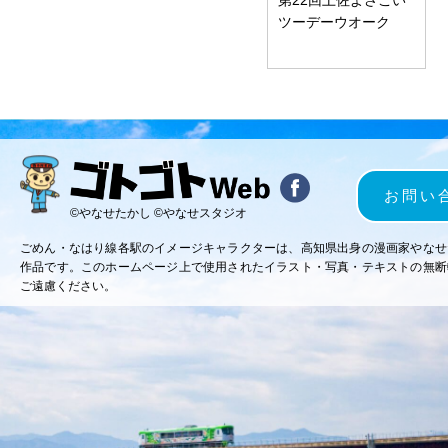
ツーデーウオーク
お問い
©やなせたかし ©やなせスタジオ
ごめん・なはり線各駅のイメージキャラクターは、高知県出身の漫画家やなせ
作品です。このホームページ上で使用されたイラスト・写真・テキストの無断
ご遠慮ください。