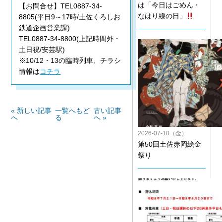
は「今日はごめん・
【お問合せ】TEL0887-34-
なはり線の日」
8805(平日9～17時/土佐くろしお
鉄道企画営業課)
TEL0887-34-8800(上記時間外・
土日祝/安芸駅)
※10/12・13の臨時列車、チラシ
情報は
コチラ
« 新しい記事
一覧へもど
古い記事
へ
る
へ »
2026-07-10（金）
第50回土佐赤岡絵金
祭り