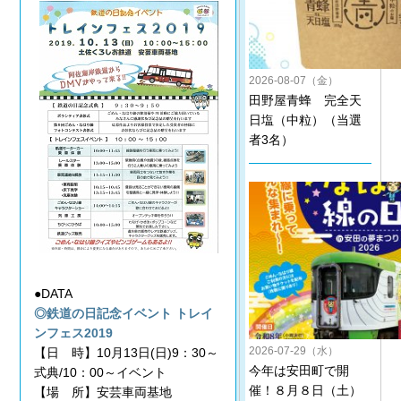
2026-08-07（金）
田野屋青蜂 完全天
日塩（中粒）（当選
者3名）
●DATA
◎鉄道の日記念イベント トレイ
ンフェス2019
2026-07-29（水）
【日 時】10月13日(日)9：30～
今年は安田町で開
式典/10：00～イベント
催！８月８日（土）
【場 所】安芸車両基地