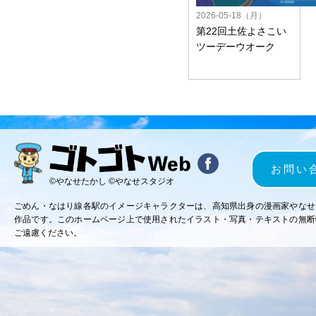
2026-05-18（月）
第22回土佐よさこい
ツーデーウオーク
お問い
©やなせたかし ©やなせスタジオ
ごめん・なはり線各駅のイメージキャラクターは、高知県出身の漫画家やなせ
作品です。このホームページ上で使用されたイラスト・写真・テキストの無断
ご遠慮ください。