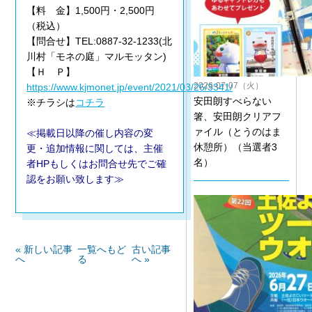
【料 金】1,500円・2,500円
（税込）
【問合せ】TEL:0887-32-1233(北
川村「モネの庭」マルモッタン)
【Ｈ Ｐ】
2026-07-07（火）
https://www.kjmonet.jp/event/2021/03/26/3341/
安田朗すべらない
※チラシは
コチラ
箸、安田朗クリアフ
ァイル（とうのはま
≪掲載日以降の催し内容の変
休憩所）（当選者3
更・追加情報に関しては、主催
名）
者HPもしくはお問合せ先でご確
認をお願い致します≫
« 新しい記事
一覧へもど
古い記事
へ
る
へ »