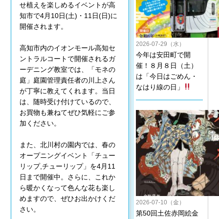
せ植えを楽しめるイベントが高
知市で4月10日(土)・11日(日)に
開催されます。
2026-07-29（水）
高知市内のイオンモール高知セ
今年は安田町で開
ントラルコートで開催されるガ
催！８月８日（土）
ーデニング教室では、「モネの
は「今日はごめん・
庭」庭園管理責任者の川上さん
なはり線の日」
が丁寧に教えてくれます。当日
は、随時受け付けているので、
お買物も兼ねてぜひ気軽にご参
加ください。
また、北川村の園内では、春の
オープニングイベント「チュー
リップ,チューリップ」を4月11
日まで開催中。さらに、これか
ら暖かくなって色んな花も楽し
めますので、ぜひお出かけくだ
2026-07-10（金）
さい。
第50回土佐赤岡絵金