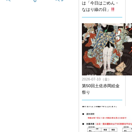
へ
る
へ »
は「今日はごめん・
なはり線の日」
2026-07-10（金）
第50回土佐赤岡絵金
祭り