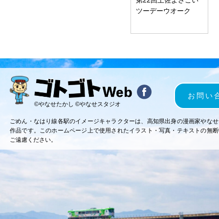
ツーデーウオーク
お問い
©やなせたかし ©やなせスタジオ
ごめん・なはり線各駅のイメージキャラクターは、高知県出身の漫画家やなせ
作品です。このホームページ上で使用されたイラスト・写真・テキストの無断
ご遠慮ください。