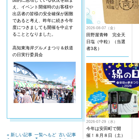
国的に急増している状況を踏ま
え、イベント開催時のお客様や
出店者の皆様の安全確保が困難
であると考え、昨年に続き今年
度につきましても開催を中止す
2026-08-07（金）
ることとなりました。
田野屋青蜂 完全天
日塩（中粒）（当選
高知東海岸グルメまつり＆鉄道
者3名）
の日実行委員会
2026-07-29（水）
今年は安田町で開
« 新しい記事
一覧へもど
古い記事
催！８月８日（土）