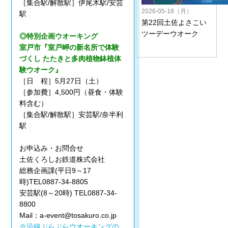
［集合駅/解散駅］伊尾木駅/安芸
2026-05-18（月）
駅
第22回土佐よさこい
ツーデーウオーク
◎特別企画ウオーキング
室戸市『室戸岬の新名所で体験
づくし たたきと多肉植物鉢植体
験ウオーク』
［日 程］5月27日（土）
［参加費］4,500円（昼食・体験
料含む）
［集合駅/解散駅］安芸駅/奈半利
駅
お申込み・お問合せ
土佐くろしお鉄道株式会社
総務企画課(平日9～17
時)TEL0887-34-8805
安芸駅(8～20時) TEL0887-34-
8800
Mail：a-event@tosakuro.co.jp
※沿線ぶらぶらウオーキングの