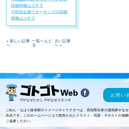
詳細情報はコチラ
※特別企画ウオーキングの詳細
情報はコチラ
« 新しい記事
一覧へもど
古い記事
へ
る
へ »
お問い
©やなせたかし ©やなせスタジオ
ごめん・なはり線各駅のイメージキャラクターは、高知県出身の漫画家やなせ
作品です。このホームページ上で使用されたイラスト・写真・テキストの無断
ご遠慮ください。