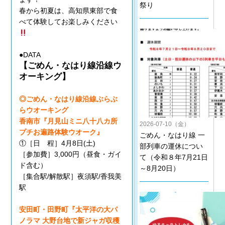
祭り
春から初夏は、高知県東部で食
べて体験してお楽しみください
●DATA
【ごめん・なはり線沿線ウ
オーキング】
◎ごめん・なはり線沿線ぶらぶ
らウオーキング
香南市『月見山ミニ八十八カ所
2026-07-10（金）
プチお遍路体験ウオーク』
ごめん・なはり線 一
①
［日 程］4月8日(土)
部列車の運休につい
［参加費］3,000円（昼食・ガイ
て（令和８年7月21日
ド含む）
～8月20日）
［集合駅/解散駅］夜須駅/香我美
駅
安田町・田野町『太平洋の大パ
ノラマ 大野台地で新ジャガ収穫