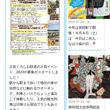
2026-07-29（水）
今年は安田町で開
催！８月８日（土）
は「今日はごめん・
なはり線の日」
土佐くろしお鉄道の人気イベン
ト、2023の募集がスタートしま
した！
駅から駅まで歩いて地元の食や
自然などに触れるウオーキン
グ、列車とバスでちょっと遠出
して体験したり、人気の観光列
2026-07-10（金）
車は日帰りも宿泊プランもあり
第50回土佐赤岡絵金
ます！