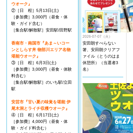
ウオーク』
②［日 程］5月13日(土)
［参加費］3,000円（昼食・体
験・ガイド含む）
［集合駅/解散駅］安田駅/田野駅
2026-07-07（火）
安田朗すべらない
香南市・南国市『あま～いコー
箸、安田朗クリアフ
ンとしらす丼 物部川エリア名物
ァイル（とうのはま
堪能ウオーク』
休憩所）（当選者3
③［日 程］6月3日(土)
名）
［参加費］3,000円（昼食・体験
料含む）
［集合駅/解散駅］のいち駅/立田
駅
安芸市『甘い夏の味覚を堪能 伊
尾木洞とライチ収穫ウオーク』
④［日 程］6月17日(土)
［参加費］4,000円（昼食・体
験・ガイド料含む）