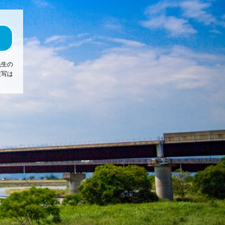
先生の
複写は