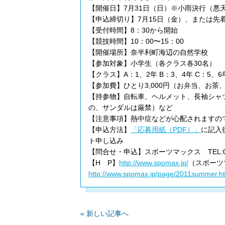
【開催日】7月31日（日）※小雨決行（悪
【申込締切り】7月15日（金）、または先
【受付時間】8：30から開始
【競技時間】10：00〜15：00
【開催場所】奈半利町海辺の自然学校
【参加対象】小学生（各クラス各30名）
【クラス】A：1、2年 B：3、4年 C：5、6
【参加費】ひとり3,000円（お弁当、お
【持参物】自転車、ヘルメット、長袖シャ
の、サンダルは厳禁）など
【注意事項】熱中症などが心配されますの
【申込方法】
「応募用紙（PDF）」
に記入
ト申し込み
【問合せ・申込】スポーツマックス TEL:088-
【H P】
http://www.spomax.jp/
（スポーツ
http://www.spomax.jp/page/2011summer.h
« 新しい記事へ