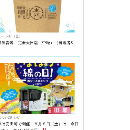
26-08-07（金）
野屋青蜂 完全天日塩（中粒）（当選者3
）
26-07-29（水）
年は安田町で開催！８月８日（土）は「今日