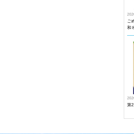
20
ご
和
20
第