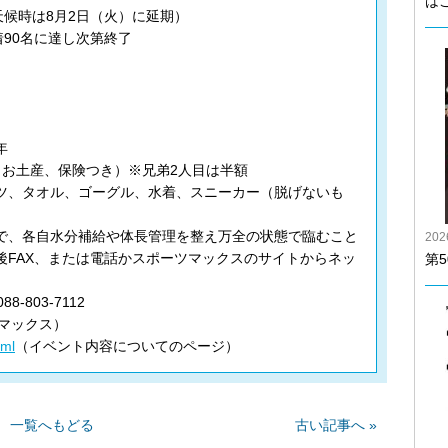
は
天候時は8月2日（火）に延期）
着90名に達し次第終了
年
茶、お土産、保険つき）※兄弟2人目は半額
ツ、タオル、ゴーグル、水着、スニーカー（脱げないも
で、各自水分補給や体長管理を整え万全の状態で臨むこと
20
後FAX、または電話かスポーツマックスのサイトからネッ
第
803-7112
マックス）
tml
（イベント内容についてのページ）
一覧へもどる
古い記事へ »